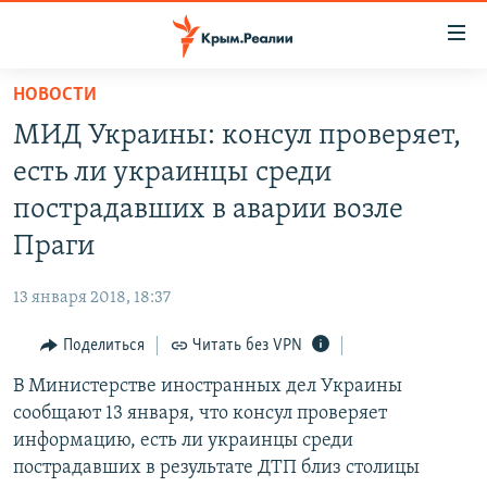
Доступность
ссылки
Вернуться
НОВОСТИ
к
НОВОСТИ
МИД Украины: консул проверяет,
основному
СПЕЦПРОЕКТЫ
содержанию
есть ли украинцы среди
ВОДА
Вернутся
ГРУЗ 200
пострадавших в аварии возле
к
ИСТОРИЯ
КАРТА ВОЕННЫХ ОБЪЕКТОВ КРЫМА
Праги
главной
ЕЩЕ
11 ЛЕТ ОККУПАЦИИ КРЫМА. 11 ИСТОРИЙ СОПРОТИВЛЕНИЯ
навигации
13 января 2018, 18:37
Вернутся
РАДІО СВОБОДА
ИНТЕРАКТИВ
к
Поделиться
Читать без VPN
КАК ОБОЙТИ БЛОКИРОВКУ
ИНФОГРАФИКА
поиску
В Министерстве иностранных дел Украины
ТЕЛЕПРОЕКТ КРЫМ.РЕАЛИИ
Українською
сообщают 13 января, что консул проверяет
СОВЕТЫ ПРАВОЗАЩИТНИКОВ
информацию, есть ли украинцы среди
Qırımtatar
пострадавших в результате ДТП близ столицы
ПРОПАВШИЕ БЕЗ ВЕСТИ