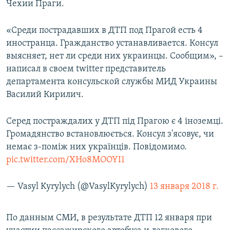
Чехии Праги.
ПРИСОЕДИНЯЙТЕСЬ!
ПОБЕДИТЕЛЕЙ НЕ СУДЯТ?
КРЫМ.НЕПОКОРЕННЫЙ
«Среди пострадавших в ДТП под Прагой есть 4
иностранца. Гражданство устанавливается. Консул
ELIFBE
выясняет, нет ли среди них украинцы. Сообщим», –
УКРАИНСКАЯ ПРОБЛЕМА КРЫМА
написал в своем twitter представитель
Все сайты RFE/RL
департамента консульской службы МИД Украины
Василий Кирилич.
Серед постраждалих у ДТП під Прагою є 4 іноземці.
Громадянство встановлюється. Консул з'ясовує, чи
немає з-поміж них українців. Повідомимо.
pic.twitter.com/XHo8MOOYI1
— Vasyl Kyrylych (@VasylKyrylych)
13 января 2018 г.
По данным СМИ, в результате ДТП 12 января при