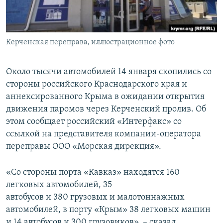
ПРИСОЕДИНЯЙТЕСЬ!
ПОБЕДИТЕЛЕЙ НЕ СУДЯТ?
КРЫМ.НЕПОКОРЕННЫЙ
Керченская переправа, иллюстрационное фото
ELIFBE
УКРАИНСКАЯ ПРОБЛЕМА КРЫМА
Около тысячи автомобилей 14 января скопились со
Все сайты RFE/RL
стороны российского Краснодарского края и
аннексированного Крыма в ожидании открытия
движения паромов через Керченский пролив. Об
этом сообщает российский «Интерфакс» со
ссылкой на представителя компании-оператора
переправы ООО «Морская дирекция».
«Со стороны порта «Кавказ» находятся 160
легковых автомобилей, 35
автобусов и 380 грузовых и малотоннажных
автомобилей, в порту «Крым» 38 легковых машин
и 14 автобусов и 300 грузовиков», – сказал