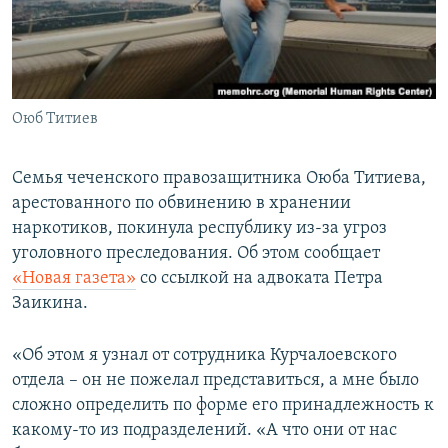
ПРИСОЕДИНЯЙТЕСЬ!
ПОБЕДИТЕЛЕЙ НЕ СУДЯТ?
КРЫМ.НЕПОКОРЕННЫЙ
ELIFBE
Оюб Титиев
УКРАИНСКАЯ ПРОБЛЕМА КРЫМА
Все сайты RFE/RL
Семья чеченского правозащитника Оюба Титиева,
арестованного по обвинению в хранении
наркотиков, покинула республику из-за угроз
уголовного преследования. Об этом сообщает
«Новая газета»
со ссылкой на адвоката Петра
Заикина.
«Об этом я узнал от сотрудника Курчалоевского
отдела – он не пожелал представиться, а мне было
сложно определить по форме его принадлежность к
какому-то из подразделений. «А что они от нас