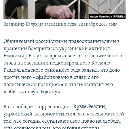
ПРИСОЕДИНЯЙТЕСЬ!
ПОБЕДИТЕЛЕЙ НЕ СУДЯТ?
КРЫМ.НЕПОКОРЕННЫЙ
Владимир Балух на заседании суда, 1 декабря 2017 года
ELIFBE
УКРАИНСКАЯ ПРОБЛЕМА КРЫМА
Обвиняемый российскими правоохранителями в
Все сайты RFE/RL
хранении боеприпасов украинский активист
Владимир Балух во время своего заключительного
слова на заседании подконтрольного Кремлю
Раздольненского районного суда заявил, что дело
против него «сфабриковано в связи с его
политической позицией» и это не заставит его
любить «новую Родину».
Как сообщает корреспондент
Крым.Реалии
,
украинский активист отметил, что «слезы матерей
тех, что сегодня отстаивают свое право на свободу,
еще отольются всем, кто сегодня стоит за