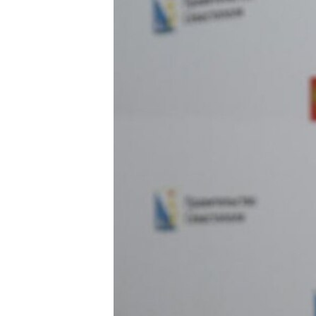
ПОБЕДИТЕЛЕЙ НЕ СУДЯТ?
КРЫМ.НЕПОКОРЕННЫЙ
ELIFBE
УКРАИНСКАЯ ПРОБЛЕМА КРЫМА