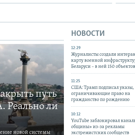
НОВОСТИ
12:29
Журналисты создали интера
карту военной инфраструкт
Беларуси – в ней 150 объекто
11:25
США: Трамп подписал указы,
закрыть путь
ограничивающие право на
гражданство по рождению
. Реально ли
10:12
YouTube заблокировал канал
общины» из-за рекламы
ление новой системы
экстремистских сообществ