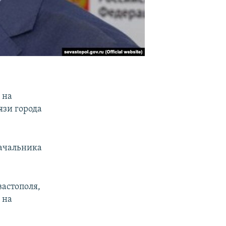
 на
язи города
начальника
вастополя,
 на