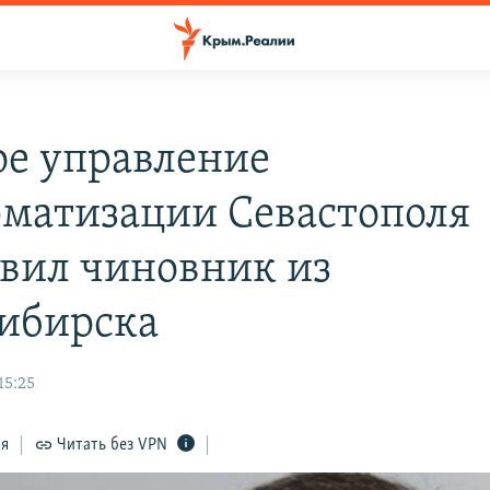
ое управление
матизации Севастополя
авил чиновник из
ибирска
15:25
ся
Читать без VPN