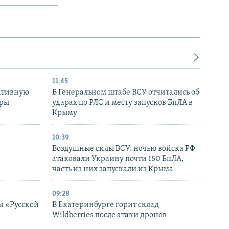
11:45
ктивную
В Генеральном штабе ВСУ отчитались об
уры
ударах по РЛС и месту запусков БпЛА в
в
Крыму
10:39
Воздушные силы ВСУ: ночью войска РФ
атаковали Украину почти 150 БпЛА,
часть из них запускали из Крыма
09:28
ы «Русской
В Екатеринбурге горит склад
Wildberries после атаки дронов