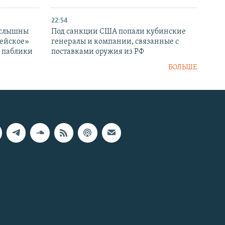
22:54
 слышны
Под санкции США попали кубинские
дейское»
генералы и компании, связанные с
– паблики
поставками оружия из РФ
БОЛЬШЕ