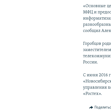
«Основные це
МФЦ и предос
информатизац
разнообразны
сообщил Алек
Горобцов роди
заместителем
телекоммуник
России.
С июня 2016 
«Новосибирск
управления х
«Ростех».
Поделить