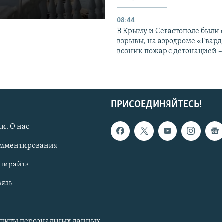
08:44
В Крыму и Севастополе были
взрывы, на аэродроме «Гвар
возник пожар с детонацией 
ПРИСОЕДИНЯЙТЕСЬ!
и. О нас
омментирования
опирайта
вязь
ащиты персональных данных