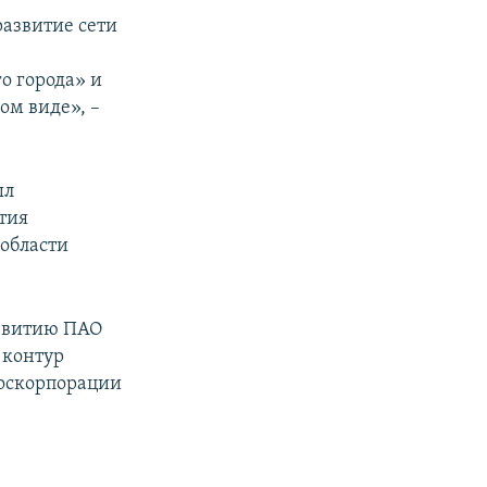
развитие сети
о города» и
ом виде», –
ыл
тия
области
азвитию ПАО
 контур
госкорпорации