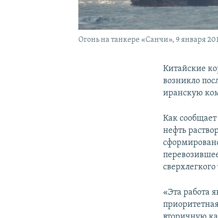
Огонь на танкере «Санчи», 9 января 201
Китайские ко
возникло пос
иранскую ко
Как сообщает
нефть раство
сформировано
перевозившее
сверхлегкого 
«Эта работа я
приоритетная
вторичную ка