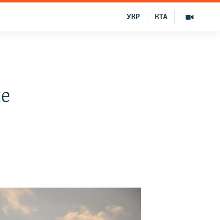
УКР
КТА
ле