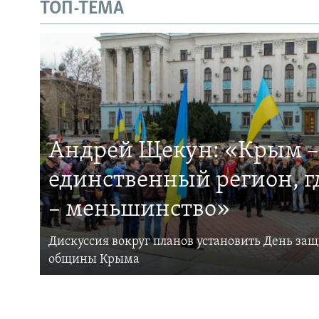
ТОП-ТЕМА
Андрей Щекун: «Крым –
единственный регион, 
– меньшинство»
Дискуссия вокруг планов установить День за
общины Крыма