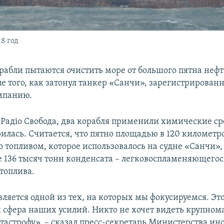
8 год
рабли пытаются очистить море от большого пятна нефт
ле того, как затонул танкер «Санчи», зарегистрирован
мпанию.
 Радіо Свобода, два корабля применили химические ср
рилась. Считается, что пятно площадью в 120 километр
 топливом, которое использовалось на судне «Санчи»,
 136 тысяч тонн конденсата – легковоспламеняющегос
топлива.
вляется одной из тех, на которых мы фокусируемся. Эт
 сфера наших усилий. Никто не хочет видеть крупно
тастрофу», – сказал пресс-секретарь Министерства и