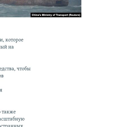
и, которое
ный на
едства, чтобы
ов
я
о также
масштабную
ностранных