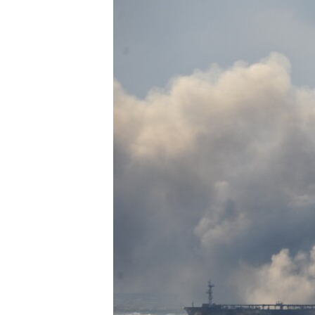
ПОБЕДИТЕЛЕЙ НЕ СУДЯТ?
КРЫМ.НЕПОКОРЕННЫЙ
ELIFBE
УКРАИНСКАЯ ПРОБЛЕМА КРЫМА