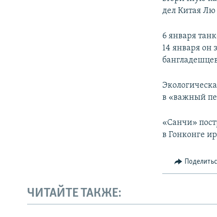
дел Китая Лю
6 января тан
14 января он 
бангладешцев
Экологическая
в «важный пе
«Санчи» пост
в Гонконге ир
Поделить
ЧИТАЙТЕ ТАКЖЕ: