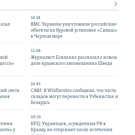
14:18
казал
ВМС Украины уничтожили российские
объекты на буровой установке «Сиваш»
в Черном море
12:08
ухой
Журналист Есипенко рассказал о новом
десса»
деле крымского автомеханика Шведа
10:45
ний света
СМИ: В Wildberries сообщили, что часть
ания
складов могут перенести в Узбекистан и
Беларусь
09:29
отники
КРЦ: Украинцев, осужденных РФ в
лота» у
Крыму, не отпускают после истечения