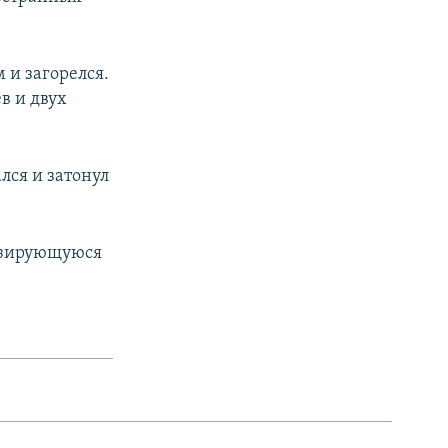
 и загорелся.
в и двух
лся и затонул
базирующуюся