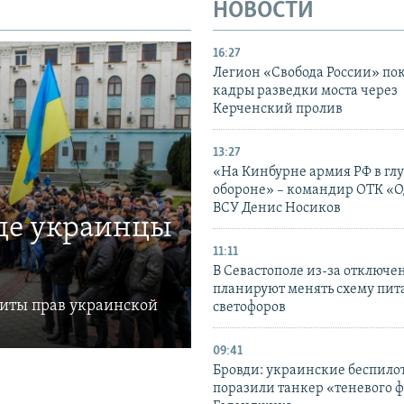
НОВОСТИ
16:27
Легион «Свобода России» по
кадры разведки моста через
Керченский пролив
13:27
«На Кинбурне армия РФ в гл
обороне» – командир ОТК «О
ВСУ Денис Носиков
где украинцы
11:11
В Севастополе из-за отключе
планируют менять схему пит
щиты прав украинской
светофоров
09:41
Бровди: украинские беспил
поразили танкер «теневого ф