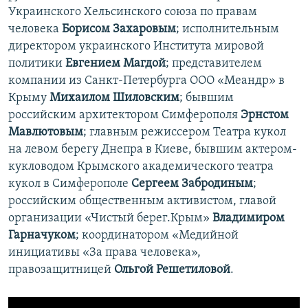
Украинского Хельсинского союза по правам
человека
Борисом Захаровым
; исполнительным
директором украинского Института мировой
политики
Евгением Магдой
; представителем
компании из Санкт-Петербурга ООО «Меандр» в
Крыму
Михаилом Шиловским
; бывшим
российским архитектором Симферополя
Эрнстом
Мавлютовым
; главным режиссером Театра кукол
на левом берегу Днепра в Киеве, бывшим актером-
кукловодом Крымского академического театра
кукол в Симферополе
Сергеем Забродиным
;
российским общественным активистом, главой
организации «Чистый берег.Крым»
Владимиром
Гарначуком
; координатором «Медийной
инициативы «За права человека»,
правозащитницей
Ольгой Решетиловой
.