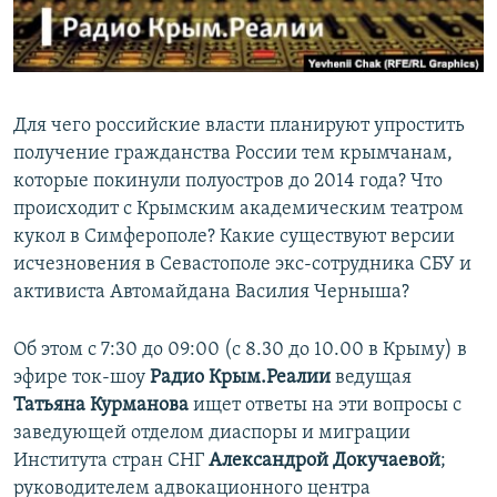
ПРИСОЕДИНЯЙТЕСЬ!
ПОБЕДИТЕЛЕЙ НЕ СУДЯТ?
КРЫМ.НЕПОКОРЕННЫЙ
ELIFBE
Для чего российские власти планируют упростить
УКРАИНСКАЯ ПРОБЛЕМА КРЫМА
получение гражданства России тем крымчанам,
Все сайты RFE/RL
которые покинули полуостров до 2014 года? Что
происходит с Крымским академическим театром
кукол в Симферополе? Какие существуют версии
исчезновения в Севастополе экс-сотрудника СБУ и
активиста Автомайдана Василия Черныша?
Об этом с 7:30 до 09:00 (с 8.30 до 10.00 в Крыму) в
эфире ток-шоу
Радио Крым.Реалии
ведущая
Татьяна Курманова
ищет ответы на эти вопросы с
заведующей отделом диаспоры и миграции
Института стран СНГ
Александрой Докучаевой
;
руководителем адвокационного центра