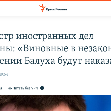
тр иностранных дел
ны: «Виновные в незако
ении Балуха будут нака
19:54
ся
Читать без VPN