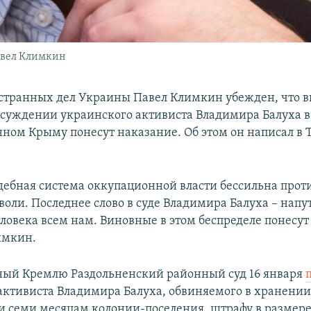
авел Климкин
транных дел Украины Павел Климкин убежден, что в
суждении украинского активиста Владимира Балуха в
ном Крыму понесут наказание. Об этом он написал в Tw
дебная система оккупационной власти бессильна прот
воли. Последнее слово в суде Владимира Балуха – напу
еловека всем нам. Виновные в этом беспределе понесут
имкин.
ый Кремлю Раздольненский районный суд 16 января
активиста Владимира Балуха, обвиняемого в хранении
 и семи месяцам колонии-поселения, штрафу в размере