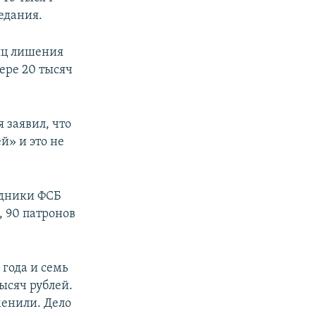
седания.
сяц лишения
ере 20 тысяч
 заявил, что
й» и это не
удники ФСБ
, 90 патронов
 года и семь
ысяч рублей.
менили. Дело