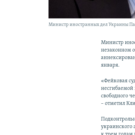
Министр иностранных дел Украины П
Министр инос
незаконном о
аннексирован
января.
«Фейковая су
несгибаемой 
свободного ч
– отметил Кл
Подконтрольн
украинского 
к трем годам