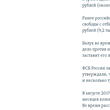
рублей (около
Ранее россий
свободы с от
рублей (9,2 ты
Балух во врем
дело против н
заставит его
ФСБ России з
утверждали, 
и несколько 
В августе 201
месяцев коло
Во время рас