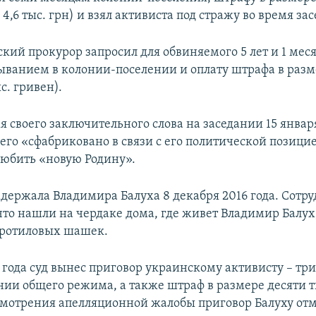
 4,6 тыс. грн) и взял активиста под стражу во время за
ский прокурор запросил для обвиняемого 5 лет и 1 ме
быванием в колонии-поселении и оплату штрафа в разм
с. гривен).
я своего заключительного слова на заседании 15 января
его «сфабриковано в связи с его политической позицие
 любить «новую Родину».
адержала Владимира Балуха 8 декабря 2016 года. Сотр
что нашли на чердаке дома, где живет Владимир Балух
тротиловых шашек.
7 года суд вынес приговор украинскому активисту – три
нии общего режима, а также штраф в размере десяти т
смотрения апелляционной жалобы приговор Балуху от