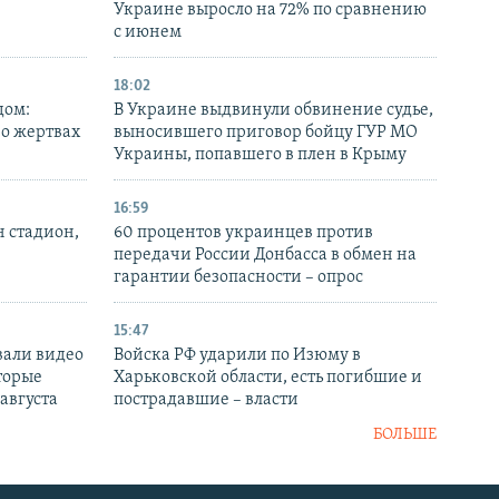
Украине выросло на 72% по сравнению
с июнем
18:02
дом:
В Украине выдвинули обвинение судье,
 о жертвах
выносившего приговор бойцу ГУР МО
Украины, попавшего в плен в Крыму
16:59
н стадион,
60 процентов украинцев против
передачи России Донбасса в обмен на
гарантии безопасности – опрос
15:47
вали видео
Войска РФ ударили по Изюму в
торые
Харьковской области, есть погибшие и
 августа
пострадавшие – власти
БОЛЬШЕ