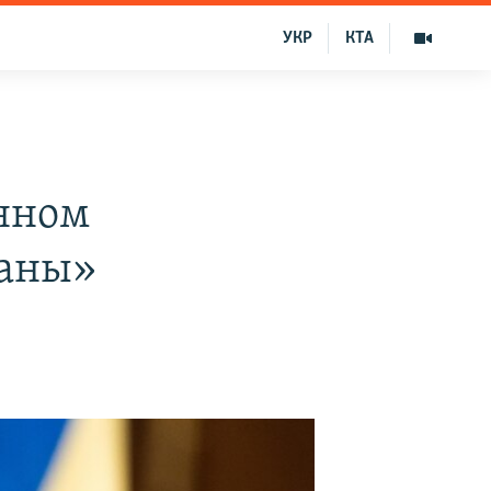
УКР
КТА
нном
заны»