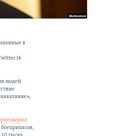
иновные в
itter 16
ив людей
тствие
 наказание»,
приговорил
 боеприпасов,
 10 тысяч