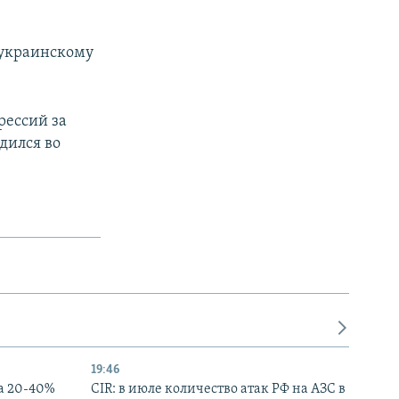
 украинскому
рессий за
дился во
19:46
а 20-40%
CIR: в июле количество атак РФ на АЗС в