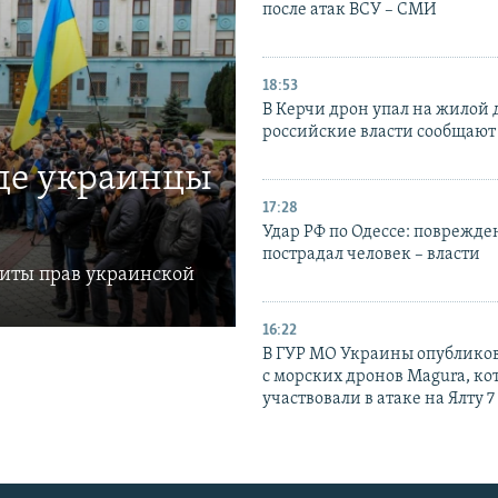
после атак ВСУ – СМИ
18:53
В Керчи дрон упал на жилой 
российские власти сообщают
где украинцы
17:28
Удар РФ по Одессе: поврежде
пострадал человек – власти
щиты прав украинской
16:22
В ГУР МО Украины опублико
с морских дронов Magura, ко
участвовали в атаке на Ялту 7