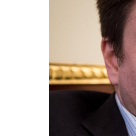
ПОБЕДИТЕЛЕЙ НЕ СУДЯТ?
КРЫМ.НЕПОКОРЕННЫЙ
ELIFBE
УКРАИНСКАЯ ПРОБЛЕМА КРЫМА