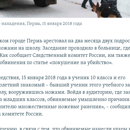
 нападения, Пермь, 15 января 2018 года
ком городе Пермь арестовал на два месяца двух подрос
ножами на школу. Заседание проходило в больнице, гд
Как сообщает Следственный комитет России, им такж
обвинения по статье «покушение на убийство».
едствия, 15 января 2018 года в ученик 10 класса и его
летний знакомый – бывший ученик этого учебного за
лу, вооружившись ножами. Войдя в аудиторию, где з
из младших классов, обвиняемые умышленно причини
чителю множественные ножевые ранения», – сообщил
 комитете России.
бщению, в связи с тем, что обвиняемые нанесли удары