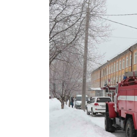
ПОБЕДИТЕЛЕЙ НЕ СУДЯТ?
КРЫМ.НЕПОКОРЕННЫЙ
ELIFBE
УКРАИНСКАЯ ПРОБЛЕМА КРЫМА