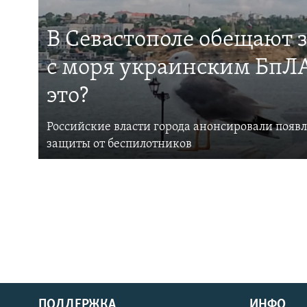
В Севастополе обещают 
с моря украинским БпЛА
это?
Российские власти города анонсировали появ
защиты от беспилотников
ПОДДЕРЖКА
ИНФО