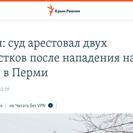
: суд арестовал двух
стков после нападения н
 в Перми
12:39
ся
Читать без VPN