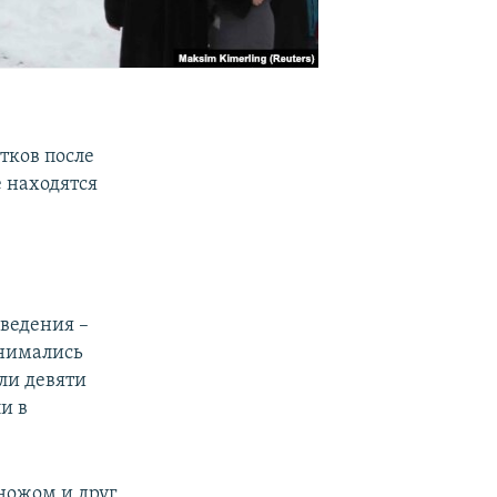
тков после
е находятся
е
ведения –
анимались
ли девяти
и в
 ножом и друг