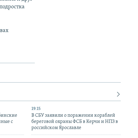
 подростка
ивах
19:15
бинские
В СБУ заявили о поражении кораблей
нные с
береговой охраны ФСБ в Керчи и НПЗ в
российском Ярославле