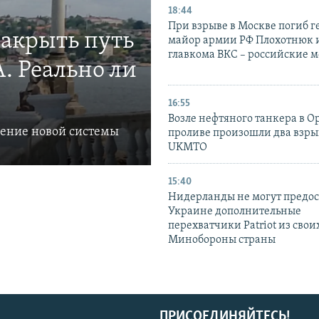
18:44
При взрыве в Москве погиб г
закрыть путь
майор армии РФ Плохотнюк и
главкома ВКС – российские 
. Реально ли
16:55
Возле нефтяного танкера в 
ление новой системы
проливе произошли два взры
UKMTO
15:40
Нидерланды не могут предос
Украине дополнительные
перехватчики Patriot из своих
Минобороны страны
ПРИСОЕДИНЯЙТЕСЬ!