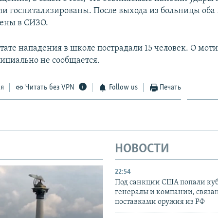
ыли госпитализированы. После выхода из больницы оба
дены в СИЗО.
ьтате нападения в школе пострадали 15 человек. О мот
ициально не сообщается.
ся
Читать без VPN
Follow us
Печать
НОВОСТИ
22:54
Под санкции США попали ку
генералы и компании, связа
поставками оружия из РФ