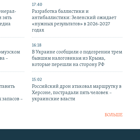
17:40
енерал-
Разработка баллистики и
 зять
антибаллистики: Зеленский ожидает
медиа
«нужных результатов» в 2026-2027
годах
16:18
Ормузском
В Украине сообщили о подозрении трем
ва –
бывшим налоговикам из Крыма,
которые перешли на сторону РФ
15:02
тавить
Российский дрон атаковал маршрутку в
Херсоне, пострадали пять человек –
 запасов –
украинские власти
БОЛЬШЕ