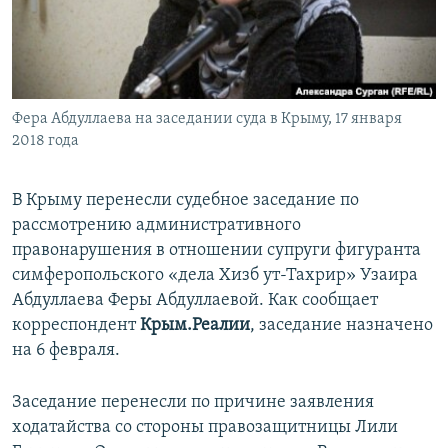
ПРИСОЕДИНЯЙТЕСЬ!
ПОБЕДИТЕЛЕЙ НЕ СУДЯТ?
КРЫМ.НЕПОКОРЕННЫЙ
ELIFBE
Фера Абдуллаева на заседании суда в Крыму, 17 января
УКРАИНСКАЯ ПРОБЛЕМА КРЫМА
2018 года
Все сайты RFE/RL
В Крыму перенесли судебное заседание по
рассмотрению административного
правонарушения в отношении супруги фигуранта
симферопольского «дела Хизб ут-Тахрир» Узаира
Абдуллаева Феры Абдуллаевой. Как сообщает
корреспондент
Крым.Реалии
, заседание назначено
на 6 февраля.
Заседание перенесли по причине заявления
ходатайства со стороны правозащитницы Лили