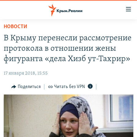
Доступность
ссылки
Вернуться
НОВОСТИ
к
НОВОСТИ
В Крыму перенесли рассмотрение
основному
СПЕЦПРОЕКТЫ
содержанию
протокола в отношении жены
ВОДА
Вернутся
ГРУЗ 200
фигуранта «дела Хизб ут-Тахрир»
к
ИСТОРИЯ
КАРТА ВОЕННЫХ ОБЪЕКТОВ КРЫМА
главной
17 января 2018, 15:55
ЕЩЕ
11 ЛЕТ ОККУПАЦИИ КРЫМА. 11 ИСТОРИЙ СОПРОТИВЛЕНИЯ
навигации
Вернутся
Поделиться
Читать без VPN
РАДІО СВОБОДА
ИНТЕРАКТИВ
к
КАК ОБОЙТИ БЛОКИРОВКУ
ИНФОГРАФИКА
поиску
ТЕЛЕПРОЕКТ КРЫМ.РЕАЛИИ
Українською
СОВЕТЫ ПРАВОЗАЩИТНИКОВ
Qırımtatar
ПРОПАВШИЕ БЕЗ ВЕСТИ