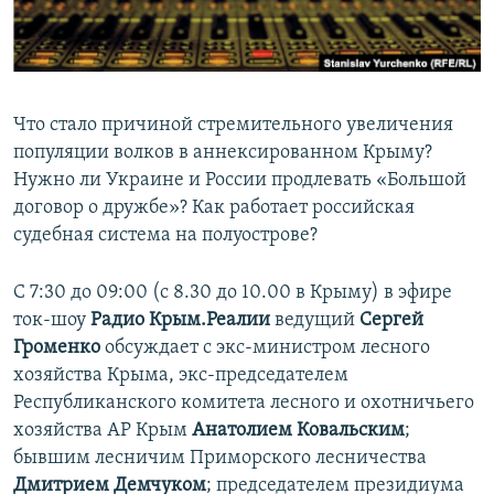
ПРИСОЕДИНЯЙТЕСЬ!
ПОБЕДИТЕЛЕЙ НЕ СУДЯТ?
КРЫМ.НЕПОКОРЕННЫЙ
ELIFBE
Что стало причиной стремительного увеличения
УКРАИНСКАЯ ПРОБЛЕМА КРЫМА
популяции волков в аннексированном Крыму?
Все сайты RFE/RL
Нужно ли Украине и России продлевать «Большой
договор о дружбе»? Как работает российская
судебная система на полуострове?
С 7:30 до 09:00 (с 8.30 до 10.00 в Крыму) в эфире
ток-шоу
Радио Крым.Реалии
ведущий
Сергей
Громенко
обсуждает с экс-министром лесного
хозяйства Крыма, экс-председателем
Республиканского комитета лесного и охотничьего
хозяйства АР Крым
Анатолием Ковальским
;
бывшим лесничим Приморского лесничества
Дмитрием Демчуком
; председателем президиума