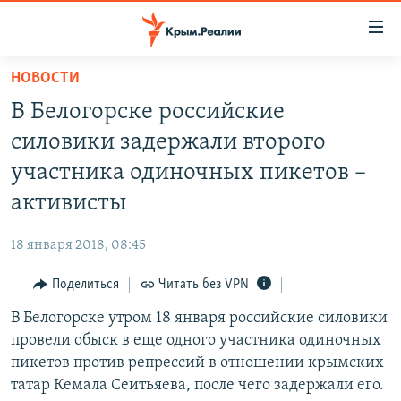
Доступность
ссылки
Вернуться
НОВОСТИ
к
НОВОСТИ
В Белогорске российские
основному
СПЕЦПРОЕКТЫ
содержанию
силовики задержали второго
ВОДА
Вернутся
ГРУЗ 200
участника одиночных пикетов –
к
ИСТОРИЯ
КАРТА ВОЕННЫХ ОБЪЕКТОВ КРЫМА
активисты
главной
ЕЩЕ
11 ЛЕТ ОККУПАЦИИ КРЫМА. 11 ИСТОРИЙ СОПРОТИВЛЕНИЯ
навигации
18 января 2018, 08:45
Вернутся
РАДІО СВОБОДА
ИНТЕРАКТИВ
к
Поделиться
Читать без VPN
КАК ОБОЙТИ БЛОКИРОВКУ
ИНФОГРАФИКА
поиску
В Белогорске утром 18 января российские силовики
ТЕЛЕПРОЕКТ КРЫМ.РЕАЛИИ
Українською
провели обыск в еще одного участника одиночных
СОВЕТЫ ПРАВОЗАЩИТНИКОВ
пикетов против репрессий в отношении крымских
Qırımtatar
татар Кемала Сеитьяева, после чего задержали его.
ПРОПАВШИЕ БЕЗ ВЕСТИ