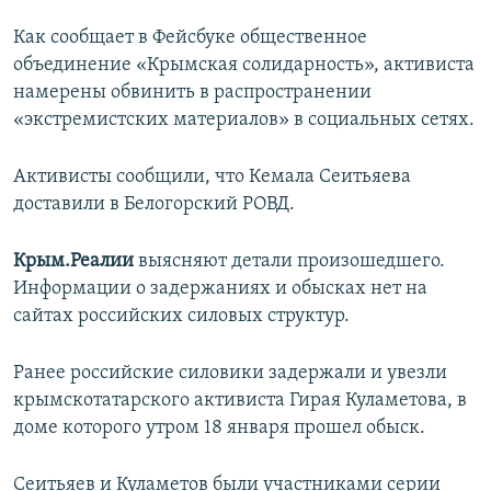
ПРИСОЕДИНЯЙТЕСЬ!
ПОБЕДИТЕЛЕЙ НЕ СУДЯТ?
Как сообщает в Фейсбуке общественное
КРЫМ.НЕПОКОРЕННЫЙ
объединение «Крымская солидарность», активиста
намерены обвинить в распространении
ELIFBE
«экстремистских материалов» в социальных сетях.
УКРАИНСКАЯ ПРОБЛЕМА КРЫМА
Все сайты RFE/RL
Активисты сообщили, что Кемала Сеитьяева
доставили в Белогорский РОВД.
Крым.Реалии
выясняют детали произошедшего.
Информации о задержаниях и обысках нет на
сайтах российских силовых структур.
Ранее российские силовики задержали и увезли
крымскотатарского активиста Гирая Куламетова, в
доме которого утром 18 января прошел обыск.
Сеитьяев и Куламетов были участниками серии