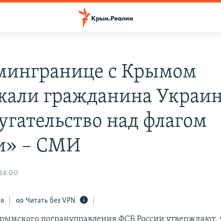
мингранице с Крымом
жали гражданина Украин
угательство над флагом
и» – СМИ
 14:00
ся
Читать без VPN
рымского погрануправления ФСБ России утверждают, ч