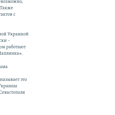
евозможно,
 Также
актов с
овой Украиной
ски –
мом работают
Чаплинка».
рыма
называет это
 Украины
Севастополя