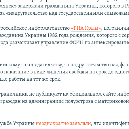
мянск» задержали гражданина Украины, которого в Р
за «надругательство над государственными символам
 российское информагентство
«РИА Крым»
, погранич
ажданина Украины 1982 года рождения, которого с с
 года разыскивает управление ФСИН по аннексирован
ийскому законодательству, за надругательство над фл
о наказание в виде лишения свободы на срок до одного
ые работы на тот же срок.
граничники не публикуют на официальном сайте инф
граждан на админгранице полуострова с материковой
службе Украины
неоднократно заявляли
, что идентифи