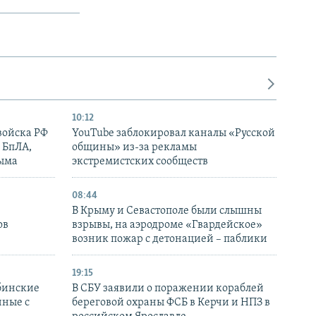
10:12
войска РФ
YouTube заблокировал каналы «Русской
 БпЛА,
общины» из-за рекламы
рыма
экстремистских сообществ
08:44
В Крыму и Севастополе были слышны
ов
взрывы, на аэродроме «Гвардейское»
возник пожар с детонацией – паблики
19:15
бинские
В СБУ заявили о поражении кораблей
нные с
береговой охраны ФСБ в Керчи и НПЗ в