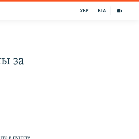
УКР
КТА
ы за
то в пункте