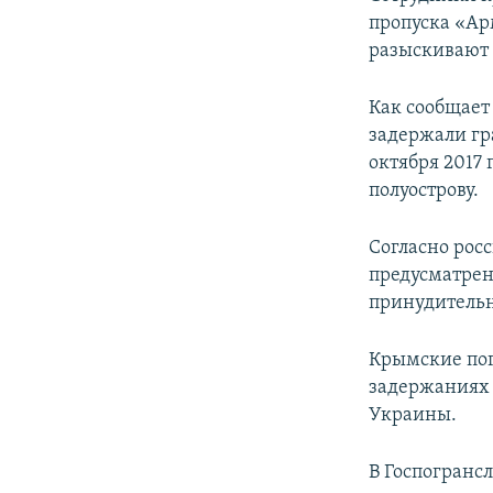
ПОБЕДИТЕЛЕЙ НЕ СУДЯТ?
пропуска «Ар
КРЫМ.НЕПОКОРЕННЫЙ
разыскивают 
ELIFBE
Как сообщает
УКРАИНСКАЯ ПРОБЛЕМА КРЫМА
задержали гр
октября 2017
полуострову.
Согласно росс
предусматрен
принудительн
Крымские по
задержаниях 
Украины.
В Госпогран