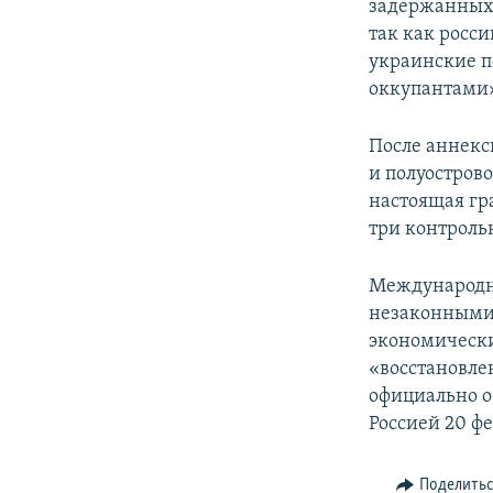
задержанных
так как росс
украинские п
оккупантами
После аннекс
и полуостров
настоящая гр
три контроль
Международн
незаконными 
экономически
«восстановле
официально о
Россией 20 фе
Поделить