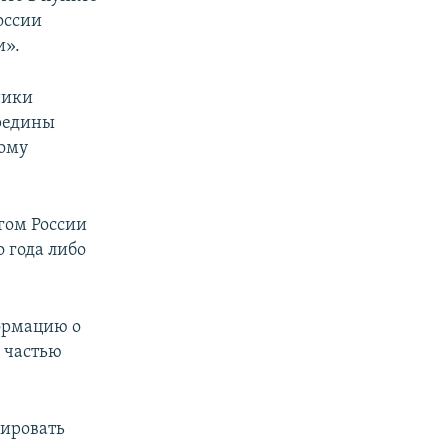
оссии
и».
ники
ередины
ному
агом России
 года либо
ормацию о
 частью
цировать