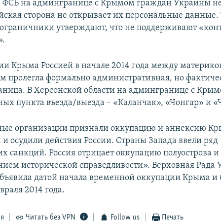
 ФСБ на админгранице с Крымом граждан Украины н
ийская сторона не открывает их персональные данные.
ограничники утверждают, что не поддерживают «конт
».
ии Крыма Россией в начале 2014 года между материк
ом пролегла формально административная, но фактиче
аница. В Херсонской области на админгранице с Кры
ных пункта въезда/выезда – «Каланчак», «Чонгар» и «
ые организации признали оккупацию и аннексию К
и осудили действия России. Страны Запада ввели ряд
х санкций. Россия отрицает оккупацию полуострова и 
нием исторической справедливости». Верховная Рада
бъявила датой начала временной оккупации Крыма и 
враля 2014 года.
ся
Читать без VPN
Follow us
Печать