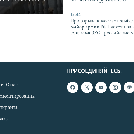
поставками оружия из РФ
18:44
При взрыве в Москве погиб г
майор армии РФ Плохотнюк и
главкома ВКС – российские 
ПРИСОЕДИНЯЙТЕСЬ!
и. О нас
омментирования
опирайта
вязь