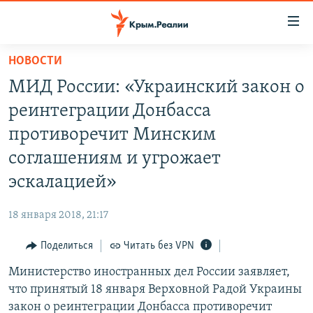
Доступность
ссылки
Вернуться
НОВОСТИ
к
НОВОСТИ
МИД России: «Украинский закон о
основному
СПЕЦПРОЕКТЫ
содержанию
реинтеграции Донбасса
ВОДА
Вернутся
ГРУЗ 200
противоречит Минским
к
ИСТОРИЯ
КАРТА ВОЕННЫХ ОБЪЕКТОВ КРЫМА
соглашениям и угрожает
главной
ЕЩЕ
11 ЛЕТ ОККУПАЦИИ КРЫМА. 11 ИСТОРИЙ СОПРОТИВЛЕНИЯ
навигации
эскалацией»
Вернутся
РАДІО СВОБОДА
ИНТЕРАКТИВ
к
18 января 2018, 21:17
КАК ОБОЙТИ БЛОКИРОВКУ
ИНФОГРАФИКА
поиску
Поделиться
Читать без VPN
ТЕЛЕПРОЕКТ КРЫМ.РЕАЛИИ
Українською
Министерство иностранных дел России заявляет,
СОВЕТЫ ПРАВОЗАЩИТНИКОВ
Qırımtatar
что принятый 18 января Верховной Радой Украины
ПРОПАВШИЕ БЕЗ ВЕСТИ
закон о реинтеграции Донбасса противоречит