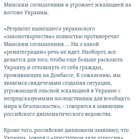
Минским соглашениям и угрожает эскалацией на
ПРИСОЕДИНЯЙТЕСЬ!
ПОБЕДИТЕЛЕЙ НЕ СУДЯТ?
востоке Украины.
КРЫМ.НЕПОКОРЕННЫЙ
ELIFBE
«Результат нынешнего украинского
«законотворчества» полностью противоречит
УКРАИНСКАЯ ПРОБЛЕМА КРЫМА
Минским соглашениям ... Ни о какой
Все сайты RFE/RL
«реинтеграции» речь не идет. Наоборот, все
делается для того, чтобы еще больше расколоть
Украину и оттолкнуть от себя граждан,
проживающих на Донбассе. К сожалению, мы
являемся свидетелями создания ситуации,
угрожающей опасной эскалацией в Украине с
непредсказуемыми последствиями для всеобщего
мира и безопасности», – говорится в заявлении
российского дипломатического ведомства.
Кроме того, российские дипломаты заявляют, что
Украина, говоря о «преступном акте агрессии»