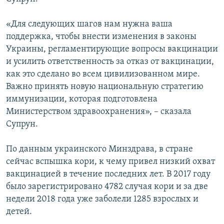
ПРИСОЕДИНЯЙТЕСЬ!
ПОБЕДИТЕЛЕЙ НЕ СУДЯТ?
«Для следующих шагов нам нужна ваша
КРЫМ.НЕПОКОРЕННЫЙ
поддержка, чтобы внести изменения в законы
ELIFBE
Украины, регламентирующие вопросы вакцинации
и усилить ответственность за отказ от вакцинации,
УКРАИНСКАЯ ПРОБЛЕМА КРЫМА
как это сделано во всем цивилизованном мире.
Все сайты RFE/RL
Важно принять новую национальную стратегию
иммунизации, которая подготовлена
Министерством здравоохранения», – сказала
Супрун.
По данным украинского Минздрава, в стране
сейчас вспышка кори, к чему привел низкий охват
вакцинацией в течение последних лет. В 2017 году
было зарегистрировано 4782 случая кори и за две
недели 2018 года уже заболели 1285 взрослых и
детей.