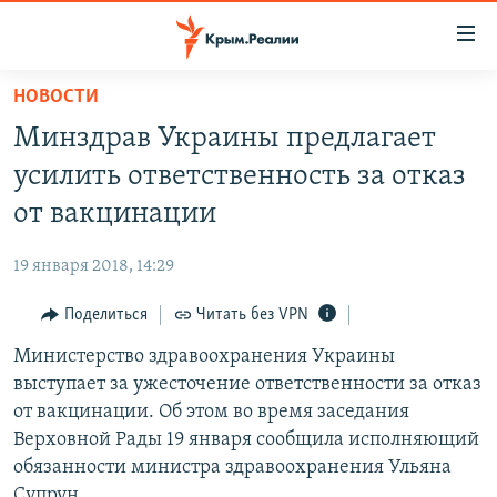
Доступность
ссылки
Вернуться
НОВОСТИ
к
НОВОСТИ
Минздрав Украины предлагает
основному
СПЕЦПРОЕКТЫ
содержанию
усилить ответственность за отказ
ВОДА
Вернутся
ГРУЗ 200
от вакцинации
к
ИСТОРИЯ
КАРТА ВОЕННЫХ ОБЪЕКТОВ КРЫМА
главной
19 января 2018, 14:29
ЕЩЕ
11 ЛЕТ ОККУПАЦИИ КРЫМА. 11 ИСТОРИЙ СОПРОТИВЛЕНИЯ
навигации
Вернутся
Поделиться
Читать без VPN
РАДІО СВОБОДА
ИНТЕРАКТИВ
к
Министерство здравоохранения Украины
КАК ОБОЙТИ БЛОКИРОВКУ
ИНФОГРАФИКА
поиску
выступает за ужесточение ответственности за отказ
ТЕЛЕПРОЕКТ КРЫМ.РЕАЛИИ
от вакцинации. Об этом во время заседания
Українською
Верховной Рады 19 января сообщила исполняющий
СОВЕТЫ ПРАВОЗАЩИТНИКОВ
Qırımtatar
обязанности министра здравоохранения Ульяна
ПРОПАВШИЕ БЕЗ ВЕСТИ
Супрун.