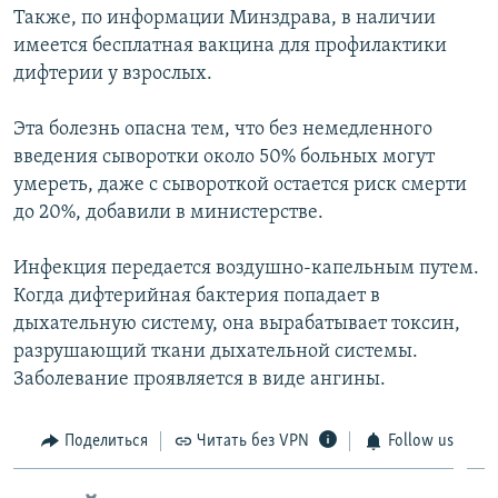
Также, по информации Минздрава, в наличии
ПРИСОЕДИНЯЙТЕСЬ!
ПОБЕДИТЕЛЕЙ НЕ СУДЯТ?
имеется бесплатная вакцина для профилактики
КРЫМ.НЕПОКОРЕННЫЙ
дифтерии у взрослых.
ELIFBE
Эта болезнь опасна тем, что без немедленного
УКРАИНСКАЯ ПРОБЛЕМА КРЫМА
введения сыворотки около 50% больных могут
Все сайты RFE/RL
умереть, даже с сывороткой остается риск смерти
до 20%, добавили в министерстве.
Инфекция передается воздушно-капельным путем.
Когда дифтерийная бактерия попадает в
дыхательную систему, она вырабатывает токсин,
разрушающий ткани дыхательной системы.
Заболевание проявляется в виде ангины.
Поделиться
Читать без VPN
Follow us