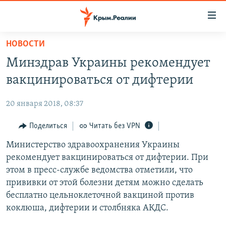
Доступность
ссылки
Вернуться
НОВОСТИ
к
НОВОСТИ
Минздрав Украины рекомендует
основному
СПЕЦПРОЕКТЫ
содержанию
вакцинироваться от дифтерии
ВОДА
Вернутся
ГРУЗ 200
к
20 января 2018, 08:37
ИСТОРИЯ
КАРТА ВОЕННЫХ ОБЪЕКТОВ КРЫМА
главной
ЕЩЕ
Поделиться
Читать без VPN
11 ЛЕТ ОККУПАЦИИ КРЫМА. 11 ИСТОРИЙ СОПРОТИВЛЕНИЯ
навигации
Вернутся
РАДІО СВОБОДА
Министерство здравоохранения Украины
ИНТЕРАКТИВ
к
рекомендует вакцинироваться от дифтерии. При
КАК ОБОЙТИ БЛОКИРОВКУ
ИНФОГРАФИКА
поиску
этом в пресс-службе ведомства отметили, что
ТЕЛЕПРОЕКТ КРЫМ.РЕАЛИИ
прививки от этой болезни детям можно сделать
Українською
бесплатно цельноклеточной вакциной против
СОВЕТЫ ПРАВОЗАЩИТНИКОВ
Qırımtatar
коклюша, дифтерии и столбняка АКДС.
ПРОПАВШИЕ БЕЗ ВЕСТИ