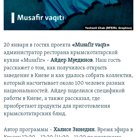
ПРИСОЕДИНЯЙТЕСЬ!
ПОБЕДИТЕЛЕЙ НЕ СУДЯТ?
КРЫМ.НЕПОКОРЕННЫЙ
ELIFBE
УКРАИНСКАЯ ПРОБЛЕМА КРЫМА
20 января в гостях проекта
«Musafir vaqtı»
Все сайты RFE/RL
администратор ресторана крымскотатарской
кухни «Musafir» –
Айдер Муединов
. Наш гость
расскажет о том, как получилось открыть
заведение в Киеве и как удалось собрать коллектив,
который насчитывает около 100 человек разных
национальностей. Айдер поделился спецификой
работы в Киеве, а также рассказал, где
приобретают продукты для приготовления
крымскотатарских блюд.
Автор программы –
Халисе Зинедин
. Время эфира в