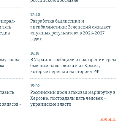
российском Ярославле
17:40
енерал-
Разработка баллистики и
 зять
антибаллистики: Зеленский ожидает
медиа
«нужных результатов» в 2026-2027
годах
16:18
Ормузском
В Украине сообщили о подозрении трем
ва –
бывшим налоговикам из Крыма,
которые перешли на сторону РФ
15:02
тавить
Российский дрон атаковал маршрутку в
Херсоне, пострадали пять человек –
 запасов –
украинские власти
БОЛЬШЕ