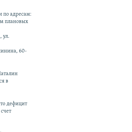
и по адресам:
ием плановых
 ул.
алинина, 60-
Шаталин
ся в
что дефицит
 счет