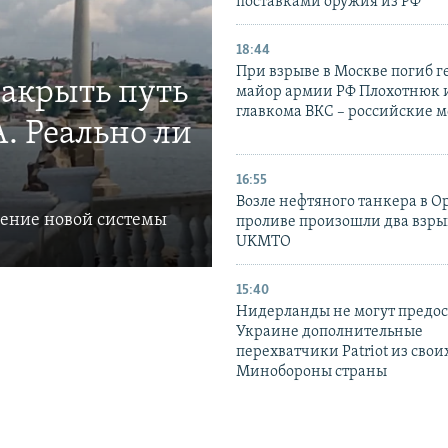
поставками оружия из РФ
18:44
При взрыве в Москве погиб г
закрыть путь
майор армии РФ Плохотнюк и
главкома ВКС – российские 
. Реально ли
16:55
Возле нефтяного танкера в 
ление новой системы
проливе произошли два взры
UKMTO
15:40
Нидерланды не могут предос
Украине дополнительные
перехватчики Patriot из своих
Минобороны страны