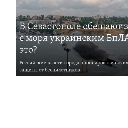
В Севастополе обещают 
с моря украинским БпЛА
это?
Российские власти города анонсировали появ
защиты от беспилотников