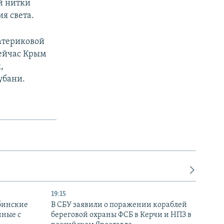
й нитки
я света.
материковой
Сейчас Крым
,
убани.
19:15
бинские
В СБУ заявили о поражении кораблей
нные с
береговой охраны ФСБ в Керчи и НПЗ в