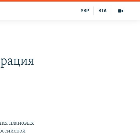
УКР
КТА
трация
ения плановых
российской