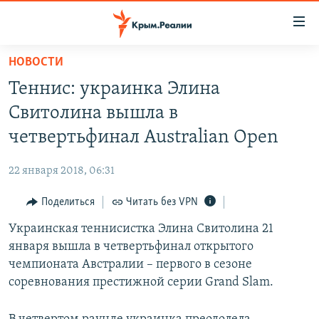
Доступность
ссылки
Вернуться
НОВОСТИ
к
НОВОСТИ
Теннис: украинка Элина
основному
СПЕЦПРОЕКТЫ
содержанию
Свитолина вышла в
ВОДА
Вернутся
ГРУЗ 200
четвертьфинал Australian Open
к
ИСТОРИЯ
КАРТА ВОЕННЫХ ОБЪЕКТОВ КРЫМА
главной
22 января 2018, 06:31
ЕЩЕ
11 ЛЕТ ОККУПАЦИИ КРЫМА. 11 ИСТОРИЙ СОПРОТИВЛЕНИЯ
навигации
Вернутся
Поделиться
Читать без VPN
РАДІО СВОБОДА
ИНТЕРАКТИВ
к
Украинская теннисистка Элина Свитолина 21
КАК ОБОЙТИ БЛОКИРОВКУ
ИНФОГРАФИКА
поиску
января вышла в четвертьфинал открытого
ТЕЛЕПРОЕКТ КРЫМ.РЕАЛИИ
чемпионата Австралии – первого в сезоне
Українською
соревнования престижной серии Grand Slam.
СОВЕТЫ ПРАВОЗАЩИТНИКОВ
Qırımtatar
ПРОПАВШИЕ БЕЗ ВЕСТИ