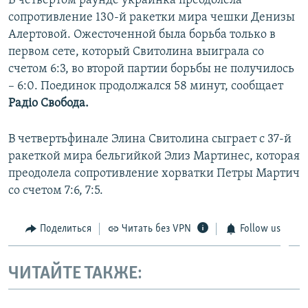
В четвертом раунде украинка преодолела
ПРИСОЕДИНЯЙТЕСЬ!
ПОБЕДИТЕЛЕЙ НЕ СУДЯТ?
сопротивление 130-й ракетки мира чешки Денизы
Алертовой. Ожесточенной была борьба только в
КРЫМ.НЕПОКОРЕННЫЙ
первом сете, который Свитолина выиграла со
ELIFBE
счетом 6:3, во второй партии борьбы не получилось
– 6:0. Поединок продолжался 58 минут, сообщает
УКРАИНСКАЯ ПРОБЛЕМА КРЫМА
Радiо Свобода.
Все сайты RFE/RL
В четвертьфинале Элина Свитолина сыграет с 37-й
ракеткой мира бельгийкой Элиз Мартинес, которая
преодолела сопротивление хорватки Петры Мартич
со счетом 7:6, 7:5.
Поделиться
Читать без VPN
Follow us
ЧИТАЙТЕ ТАКЖЕ: