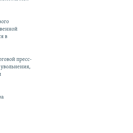
вого
твенной
я в
говой пресс-
 увольнения,
и
ра