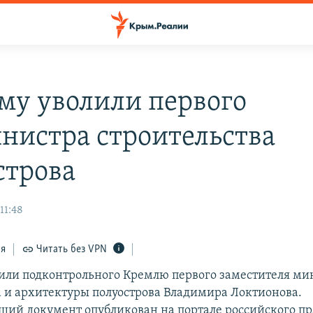
му уволили первого
нистра строительства
строва
11:48
ся
Читать без VPN
или подконтрольного Кремлю первого заместителя ми
а и архитектуры полуострова Владимира Локтионова.
щий документ опубликован на портале российского пр