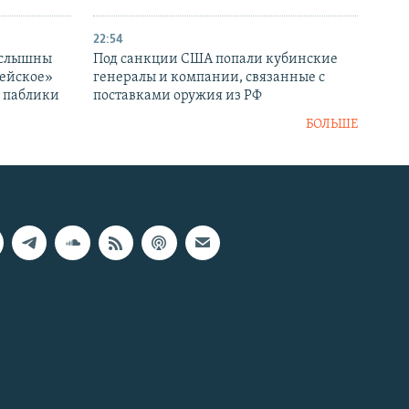
22:54
 слышны
Под санкции США попали кубинские
дейское»
генералы и компании, связанные с
– паблики
поставками оружия из РФ
БОЛЬШЕ