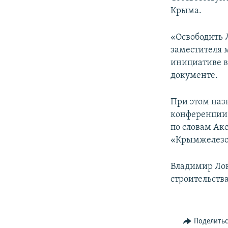
ПОБЕДИТЕЛЕЙ НЕ СУДЯТ?
Крыма.
КРЫМ.НЕПОКОРЕННЫЙ
«Освободить 
ELIFBE
заместителя 
УКРАИНСКАЯ ПРОБЛЕМА КРЫМА
инициативе в 
документе.
При этом наз
конференции 
по словам Ак
«Крымжелезо
Владимир Лок
строительств
Поделить