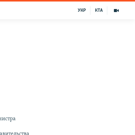
УКР
КТА
нистра
авительства