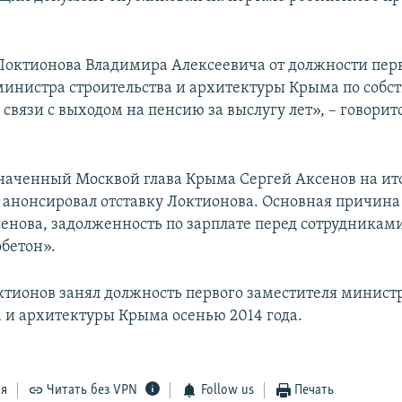
Локтионова Владимира Алексеевича от должности пер
министра строительства и архитектуры Крыма по собс
связи с выходом на пенсию за выслугу лет», – говоритс
наченный Москвой глава Крыма Сергей Аксенов на ито
анонсировал отставку Локтионова. Основная причина
сенова, задолженность по зарплате перед сотрудникам
бетон».
тионов занял должность первого заместителя минист
а и архитектуры Крыма осенью 2014 года.
ся
Читать без VPN
Follow us
Печать