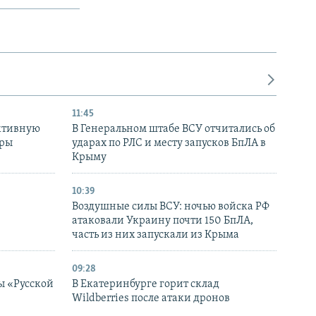
11:45
ктивную
В Генеральном штабе ВСУ отчитались об
уры
ударах по РЛС и месту запусков БпЛА в
в
Крыму
10:39
Воздушные силы ВСУ: ночью войска РФ
атаковали Украину почти 150 БпЛА,
часть из них запускали из Крыма
09:28
ы «Русской
В Екатеринбурге горит склад
Wildberries после атаки дронов