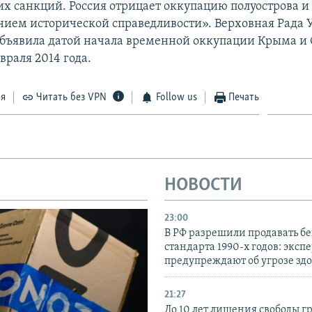
х санкций. Россия отрицает оккупацию полуострова и 
нием исторической справедливости». Верховная Рада
бъявила датой начала временной оккупации Крыма и 
враля 2014 года.
ся
Читать без VPN
Follow us
Печать
НОВОСТИ
23:00
В РФ разрешили продавать б
стандарта 1990-х годов: эксп
предупреждают об угрозе зд
21:27
До 10 лет лишения свободы г