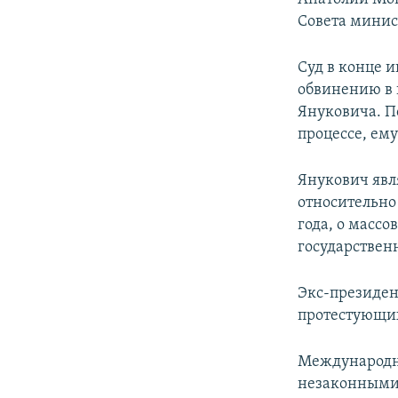
Совета минис
Суд в конце 
обвинению в 
Януковича. По
процессе, ем
Янукович явл
относительно
года, о массо
государственн
Экс-президен
протестующих
Международн
незаконными 