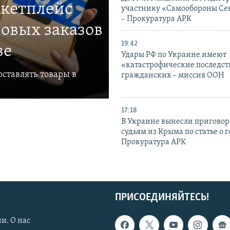
ркетплейс
участнику «Самообороны Се
– Прокуратура АРК
овых заказов
19:42
ве
Удары РФ по Украине имеют
«катастрофические последст
ставлять товары в
гражданских – миссия ООН
17:18
В Украине вынесли приговор
судьям из Крыма по статье о 
Прокуратура АРК
ПРИСОЕДИНЯЙТЕСЬ!
и. О нас