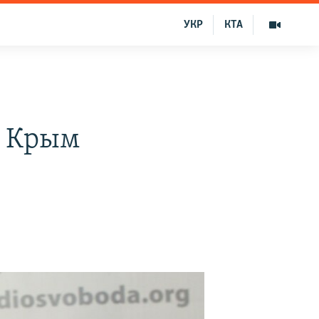
УКР
КТА
Р Крым