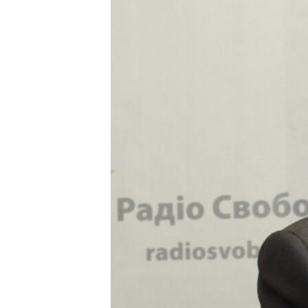
ПОБЕДИТЕЛЕЙ НЕ СУДЯТ?
КРЫМ.НЕПОКОРЕННЫЙ
ELIFBE
УКРАИНСКАЯ ПРОБЛЕМА КРЫМА