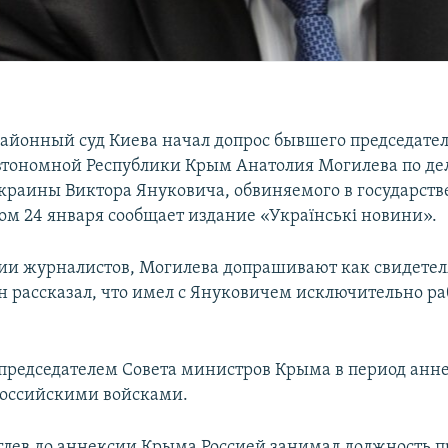
айонный суд Киева начал допрос бывшего председател
тономной Республики Крым Анатолия Могилева по дел
краины Виктора Януковича, обвиняемого в государст
том 24 января сообщает издание «Українські новини».
и журналистов, Могилева допрашивают как свидетеля
н рассказал, что имел с Януковичем исключительно р
председателем Совета министров Крыма в период анн
российскими войсками.
лев до аннексии Крыма Россией занимал должность п