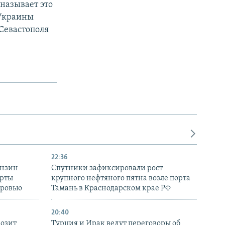
называет это
 Украины
Севастополя
22:36
ензин
Спутники зафиксировали рост
ерты
крупного нефтяного пятна возле порта
оровью
Тамань в Краснодарском крае РФ
20:40
розит
Турция и Ирак ведут переговоры об