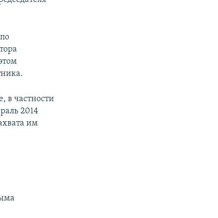
 по
тора
 этом
тника.
, в частности
раль 2014
захвата им
рыма