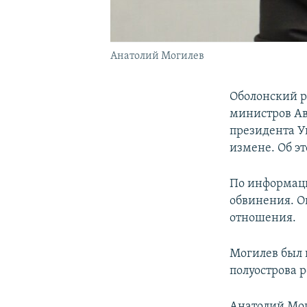
Анатолий Могилев
Оболонский р
министров Ав
президента У
измене. Об э
По информаци
обвинения. О
отношения.
Могилев был 
полуострова 
Анатолий Мог