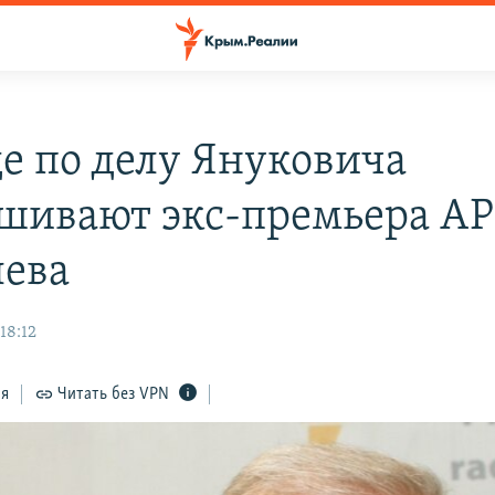
де по делу Януковича
шивают экс-премьера А
ева
18:12
ся
Читать без VPN