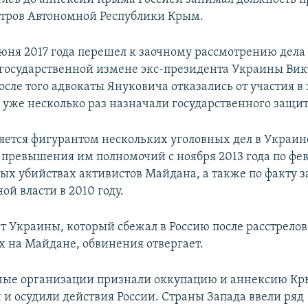
тров Автономной Республики Крым.
июня 2017 года перешел к заочному рассмотрению дела
государственной измене экс-президента Украины Вик
сле того адвокаты Януковича отказались от участия в
у уже несколько раз назначали государственного защи
яется фигурантом нескольких уголовных дел в Украине
 превышения им полномочий с ноября 2013 года по фев
вых убийствах активистов Майдана, а также по факту 
ой власти в 2010 году.
т Украины, который сбежал в Россию после расстрелов
 на Майдане, обвинения отвергает.
ые организации признали оккупацию и аннексию К
и осудили действия России. Страны Запада ввели ряд