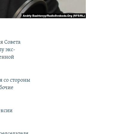
я Совета
у экс-
венной
 со стороны
абочие
ексии
редседателя