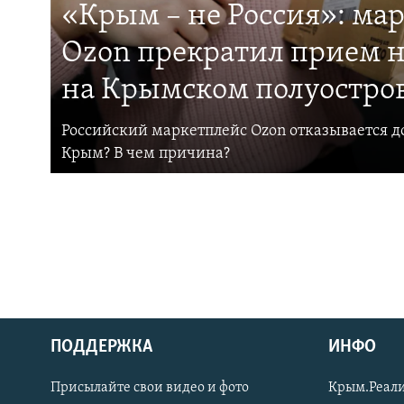
«Крым – не Россия»: ма
Ozon прекратил прием н
на Крымском полуостро
Российский маркетплейс Ozon отказывается до
Крым? В чем причина?
ПОДДЕРЖКА
ИНФО
Українською
Присылайте свои видео и фото
Крым.Реали