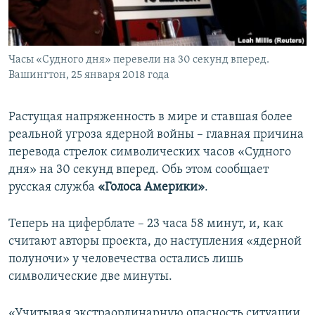
ПРИСОЕДИНЯЙТЕСЬ!
ПОБЕДИТЕЛЕЙ НЕ СУДЯТ?
КРЫМ.НЕПОКОРЕННЫЙ
Часы «Судного дня» перевели на 30 секунд вперед.
ELIFBE
Вашингтон, 25 января 2018 года
УКРАИНСКАЯ ПРОБЛЕМА КРЫМА
Все сайты RFE/RL
Растущая напряженность в мире и ставшая более
реальной угроза ядерной войны – главная причина
перевода стрелок символических часов «Судного
дня» на 30 секунд вперед. Обь этом сообщает
русская служба
«Голоса Америки»
.
Теперь на циферблате – 23 часа 58 минут, и, как
считают авторы проекта, до наступления «ядерной
полуночи» у человечества остались лишь
символические две минуты.
«Учитывая экстраординарную опасность ситуации,