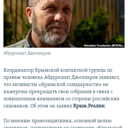
ПРИСОЕДИНЯЙТЕСЬ!
ПОБЕДИТЕЛЕЙ НЕ СУДЯТ?
КРЫМ.НЕПОКОРЕННЫЙ
ELIFBE
УКРАИНСКАЯ ПРОБЛЕМА КРЫМА
Все сайты RFE/RL
Абдурешит Джеппаров
Координатор Крымской контактной группы по
правам человека Абдурешит Джеппаров заявляет,
что активисты «Крымской солидарности» не
намерены прекращать свои собрания в связи с
повышенным вниманием со стороны российских
силовиков. Об этом он заявил
Крым.Реалии
.
По мнению правозащитника, основной целью