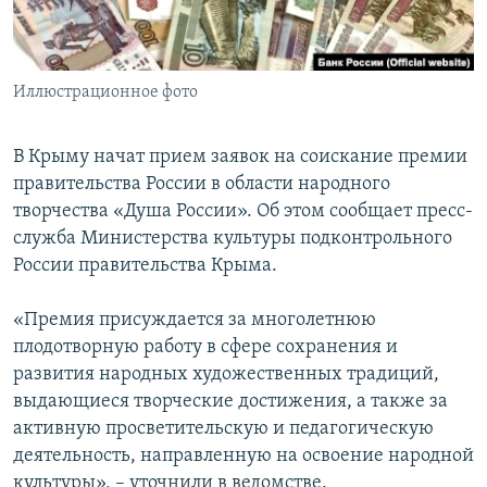
ПРИСОЕДИНЯЙТЕСЬ!
ПОБЕДИТЕЛЕЙ НЕ СУДЯТ?
КРЫМ.НЕПОКОРЕННЫЙ
Иллюстрационное фото
ELIFBE
УКРАИНСКАЯ ПРОБЛЕМА КРЫМА
В Крыму начат прием заявок на соискание премии
Все сайты RFE/RL
правительства России в области народного
творчества «Душа России». Об этом сообщает пресс-
служба Министерства культуры подконтрольного
России правительства Крыма.
«Премия присуждается за многолетнюю
плодотворную работу в сфере сохранения и
развития народных художественных традиций,
выдающиеся творческие достижения, а также за
активную просветительскую и педагогическую
деятельность, направленную на освоение народной
культуры», – уточнили в ведомстве.