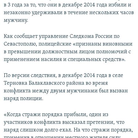
в 3 года за то, что они в декабре 2014 года избили и
ПРИСОЕДИНЯЙТЕСЬ!
ПОБЕДИТЕЛЕЙ НЕ СУДЯТ?
незаконно удерживали в течение нескольких часов
КРЫМ.НЕПОКОРЕННЫЙ
мужчину.
ELIFBE
Как сообщает управление Следкома России по
УКРАИНСКАЯ ПРОБЛЕМА КРЫМА
Севастополю, полицейские «признаны виновными
Все сайты RFE/RL
в превышении должностным лицом полномочий с
применением насилия и специальных средств».
По версии следствия, в декабре 2014 года в селе
Терновка Балаклавского района во время
конфликта между двумя мужчинами был вызван
наряд полиции.
«Когда стражи порядка прибыли, один из
участников конфликта высказал претензии, что
наряд слишком долго ехал. На что стражи порядка,
применив в отношении местного жителя силу,