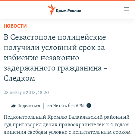
Доступность
ссылки
Вернуться
НОВОСТИ
к
НОВОСТИ
В Севастополе полицейские
основному
СПЕЦПРОЕКТЫ
содержанию
получили условный срок за
ВОДА
Вернутся
ГРУЗ 200
избиение незаконно
к
ИСТОРИЯ
КАРТА ВОЕННЫХ ОБЪЕКТОВ КРЫМА
задержанного гражданина –
главной
ЕЩЕ
11 ЛЕТ ОККУПАЦИИ КРЫМА. 11 ИСТОРИЙ СОПРОТИВЛЕНИЯ
навигации
Следком
Вернутся
РАДІО СВОБОДА
ИНТЕРАКТИВ
к
28 января 2018, 18:20
КАК ОБОЙТИ БЛОКИРОВКУ
ИНФОГРАФИКА
поиску
Поделиться
Читать без VPN
ТЕЛЕПРОЕКТ КРЫМ.РЕАЛИИ
Українською
Подконтрольный Кремлю Балаклавский районный
СОВЕТЫ ПРАВОЗАЩИТНИКОВ
Qırımtatar
суд приговорил двоих правоохранителей к 4 годам
ПРОПАВШИЕ БЕЗ ВЕСТИ
лишения свободы условно с испытательным сроком