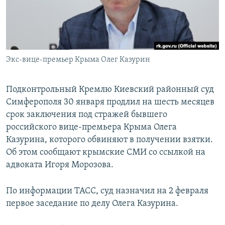
ПРИСОЕДИНЯЙТЕСЬ!
ПОБЕДИТЕЛЕЙ НЕ СУДЯТ?
КРЫМ.НЕПОКОРЕННЫЙ
ELIFBE
Экс-вице-премьер Крыма Олег Казурин
УКРАИНСКАЯ ПРОБЛЕМА КРЫМА
Все сайты RFE/RL
Подконтрольный Кремлю Киевский районный суд
Симферополя 30 января продлил на шесть месяцев
срок заключения под стражей бывшего
российского вице-премьера Крыма Олега
Казурина, которого обвиняют в получении взятки.
Об этом сообщают крымские СМИ со ссылкой на
адвоката Игоря Морозова.
По информации ТАСС, суд назначил на 2 февраля
первое заседание по делу Олега Казурина.