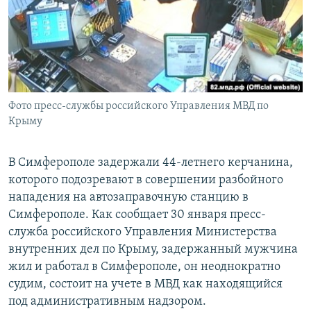
ПРИСОЕДИНЯЙТЕСЬ!
ПОБЕДИТЕЛЕЙ НЕ СУДЯТ?
КРЫМ.НЕПОКОРЕННЫЙ
ELIFBE
УКРАИНСКАЯ ПРОБЛЕМА КРЫМА
Все сайты RFE/RL
Фото пресс-службы российского Управления МВД по
Крыму
В Симферополе задержали 44-летнего керчанина,
которого подозревают в совершении разбойного
нападения на автозаправочную станцию в
Симферополе. Как сообщает 30 января пресс-
служба российского Управления Министерства
внутренних дел по Крыму, задержанный мужчина
жил и работал в Симферополе, он неоднократно
судим, состоит на учете в МВД как находящийся
под административным надзором.