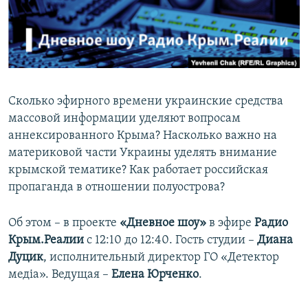
ПРИСОЕДИНЯЙТЕСЬ!
ПОБЕДИТЕЛЕЙ НЕ СУДЯТ?
КРЫМ.НЕПОКОРЕННЫЙ
ELIFBE
УКРАИНСКАЯ ПРОБЛЕМА КРЫМА
Сколько эфирного времени украинские средства
Все сайты RFE/RL
массовой информации уделяют вопросам
аннексированного Крыма? Насколько важно на
материковой части Украины уделять внимание
крымской тематике? Как работает российская
пропаганда в отношении полуострова?
Об этом – в проекте
«Дневное шоу»
в эфире
Радио
Крым.Реалии
с 12:10 до 12:40. Гость студии –
Диана
Дуцик
, исполнительный директор ГО «Детектор
медіа». Ведущая –
Елена Юрченко
.