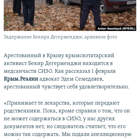
ПРИСОЕДИНЯЙТЕСЬ!
ПОБЕДИТЕЛЕЙ НЕ СУДЯТ?
КРЫМ.НЕПОКОРЕННЫЙ
ELIFBE
Задержание Бекира Дегерменджи, архивное фото
УКРАИНСКАЯ ПРОБЛЕМА КРЫМА
Все сайты RFE/RL
Арестованный в Крыму крымскотатарский
активист Бекир Дегерменджи находится в
медсанчасти СИЗО. Как рассказал 1 февраля
Крым.Реалии
адвокат Эдем Семедляев,
арестованный чувствует себя удовлетворительно.
«Принимает те лекарства, которые передают
родственники. Пока, кроме справки о том, что он
не может содержаться в СИЗО, у нас других
документов нет, но следователь считает, что его
можно так содержать. Мы подали апелляционную