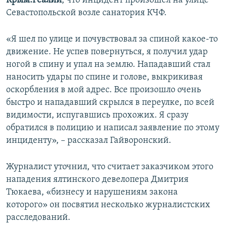
Крым.Реалии
, что инцидент произошел на улице
ПРИСОЕДИНЯЙТЕСЬ!
ПОБЕДИТЕЛЕЙ НЕ СУДЯТ?
Севастопольской возле санатория КЧФ.
КРЫМ.НЕПОКОРЕННЫЙ
«Я шел по улице и почувствовал за спиной какое-то
ELIFBE
движение. Не успев повернуться, я получил удар
ногой в спину и упал на землю. Нападавший стал
УКРАИНСКАЯ ПРОБЛЕМА КРЫМА
наносить удары по спине и голове, выкрикивая
Все сайты RFE/RL
оскорбления в мой адрес. Все произошло очень
быстро и нападавший скрылся в переулке, по всей
видимости, испугавшись прохожих. Я сразу
обратился в полицию и написал заявление по этому
инциденту», – рассказал Гайворонский.
Журналист уточнил, что считает заказчиком этого
нападения ялтинского девелопера Дмитрия
Тюкаева, «бизнесу и нарушениям закона
которого» он посвятил несколько журналистских
расследований.