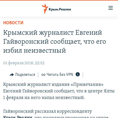
Доступность
ссылки
Вернуться
НОВОСТИ
к
НОВОСТИ
Крымский журналист Евгений
основному
СПЕЦПРОЕКТЫ
содержанию
Гайворонский сообщает, что его
ВОДА
Вернутся
ГРУЗ 200
избил неизвестный
к
ИСТОРИЯ
КАРТА ВОЕННЫХ ОБЪЕКТОВ КРЫМА
главной
01 февраля 2018, 22:52
ЕЩЕ
11 ЛЕТ ОККУПАЦИИ КРЫМА. 11 ИСТОРИЙ СОПРОТИВЛЕНИЯ
навигации
Вернутся
Поделиться
Читать без VPN
РАДІО СВОБОДА
ИНТЕРАКТИВ
к
Крымский журналист издания «Примечания»
КАК ОБОЙТИ БЛОКИРОВКУ
ИНФОГРАФИКА
поиску
Евгений Гайворонский сообщает, что в центре Ялты
ТЕЛЕПРОЕКТ КРЫМ.РЕАЛИИ
1 февраля на него напал неизвестный.
Українською
СОВЕТЫ ПРАВОЗАЩИТНИКОВ
Qırımtatar
Гайворонский рассказал корреспонденту
ПРОПАВШИЕ БЕЗ ВЕСТИ