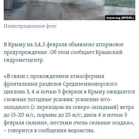
ПРИСОЕДИНЯЙТЕСЬ!
ПОБЕДИТЕЛЕЙ НЕ СУДЯТ?
КРЫМ.НЕПОКОРЕННЫЙ
Иллюстрационное фото
ELIFBE
УКРАИНСКАЯ ПРОБЛЕМА КРЫМА
В Крыму на 3,4,5 февраля объявлено штормовое
Все сайты RFE/RL
предупреждение. Об этом сообщает Крымский
гидрометцентр.
«В связи с прохождением атмосферных
фронтальных разделов Средиземноморского
циклона 3, 4 и ночью 5 февраля в Крыму ожидаются
сложные погодные условия: усиление юго-
западного (с переходом на северо-западный) ветра
до 15-20 м/с, порывы до 25 м/с; днем 4 и ночью 5
февраля сильные, местами очень сильные осадки»,
– говорится в сообщении ведомства.