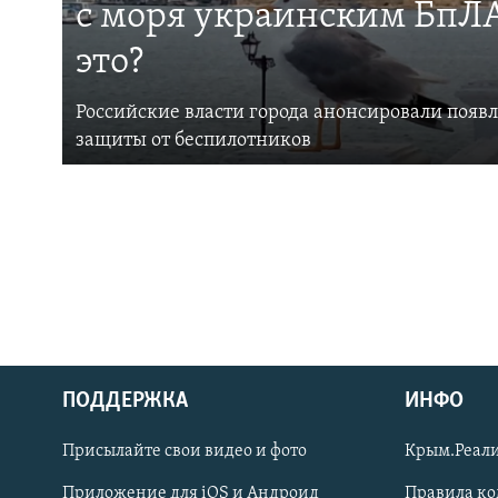
с моря украинским БпЛА
это?
Российские власти города анонсировали появ
защиты от беспилотников
ПОДДЕРЖКА
ИНФО
Українською
Присылайте свои видео и фото
Крым.Реали
Qırımtatar
Приложение для iOS и Андроид
Правила к