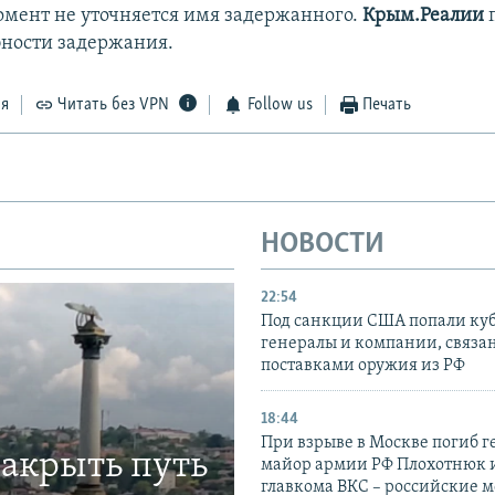
мент не уточняется имя задержанного.
Крым.Реалии
бности задержания.
ся
Читать без VPN
Follow us
Печать
НОВОСТИ
22:54
Под санкции США попали ку
генералы и компании, связа
поставками оружия из РФ
18:44
При взрыве в Москве погиб г
закрыть путь
майор армии РФ Плохотнюк и
главкома ВКС – российские 