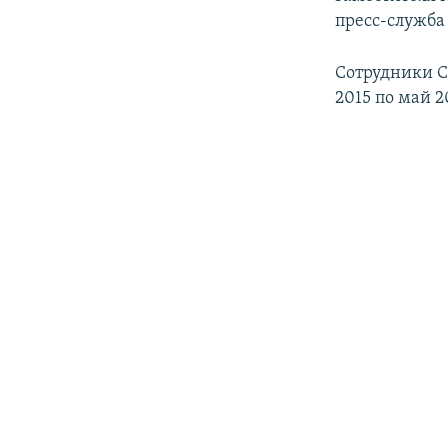
ПОБЕДИТЕЛЕЙ НЕ СУДЯТ?
пресс-служба 
КРЫМ.НЕПОКОРЕННЫЙ
Сотрудники С
ELIFBE
2015 по май 
УКРАИНСКАЯ ПРОБЛЕМА КРЫМА