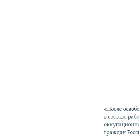
«После освоб
в составе ра
оккупационно
граждан Росс