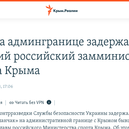
на админгранице задерж
й российский замминис
а Крыма
, 17:06
ся
Читать без VPN
онтрразведки Службы безопасности Украины задержа
ланчак» на административной границе с Крымом быв
главы российского Министерства спорта Крыма. Об это