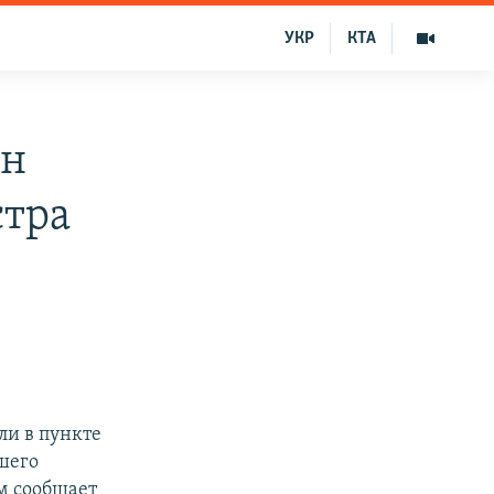
УКР
КТА
ан
тра
ли в пункте
шего
м сообщает