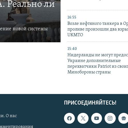
. Реально ли
16:55
Возле нефтяного танкера в 
ление новой системы
проливе произошли два взры
UKMTO
15:40
Нидерланды не могут предос
Украине дополнительные
перехватчики Patriot из своих
Минобороны страны
ПРИСОЕДИНЯЙТЕСЬ!
и. О нас
омментирования