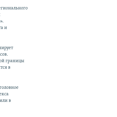
егионального
и
».
та и
нирует
сов.
ой границы
тся в
головное
декса
или в