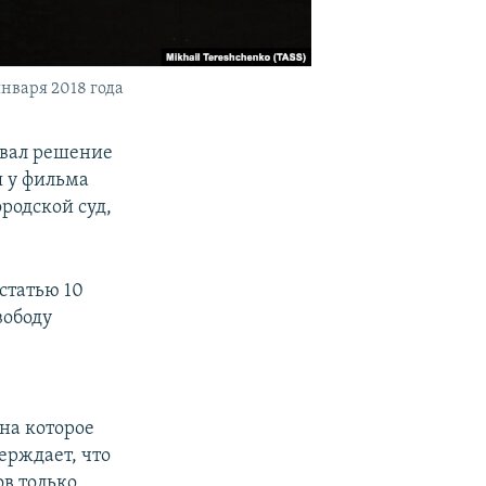
нваря 2018 года
овал решение
я у фильма
родской суд,
статью 10
вободу
на которое
ерждает, что
ов только