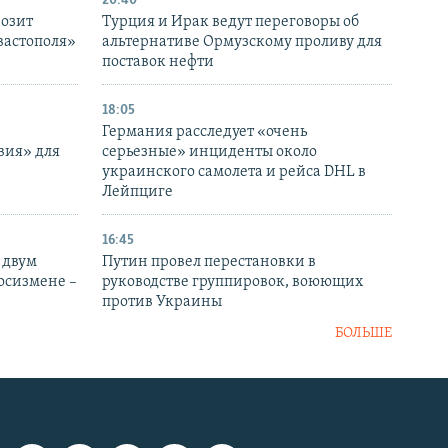
20:40
розит
Турция и Ирак ведут переговоры об
вастополя»
альтернативе Ормузскому проливу для
поставок нефти
18:05
Германия расследует «очень
вия» для
серьезные» инциденты около
украинского самолета и рейса DHL в
Лейпциге
16:45
 двум
Путин провел перестановки в
госизмене –
руководстве группировок, воюющих
против Украины
БОЛЬШЕ