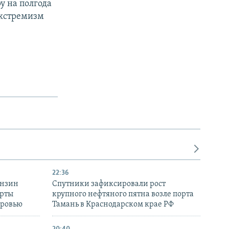
у на полгода
экстремизм
22:36
ензин
Спутники зафиксировали рост
ерты
крупного нефтяного пятна возле порта
оровью
Тамань в Краснодарском крае РФ