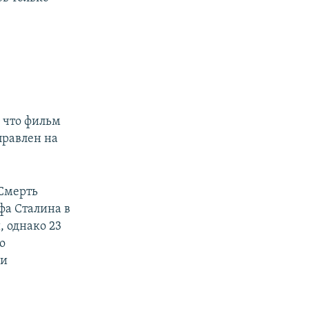
е
, что фильм
правлен на
Смерть
фа Сталина в
, однако 23
о
ки