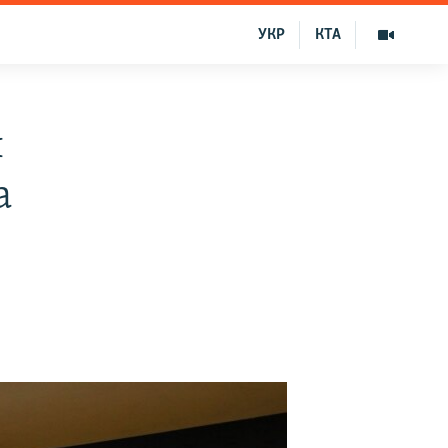
УКР
КТА
л
а