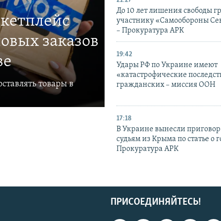
21:27
До 10 лет лишения свободы г
ркетплейс
участнику «Самообороны Се
– Прокуратура АРК
овых заказов
19:42
ве
Удары РФ по Украине имеют
«катастрофические последст
ставлять товары в
гражданских – миссия ООН
17:18
В Украине вынесли приговор
судьям из Крыма по статье о 
Прокуратура АРК
ПРИСОЕДИНЯЙТЕСЬ!