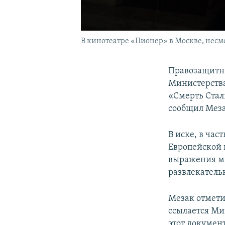
В кинотеатре «Пионер» в Москве, несмо
Правозащитни
Министерства
«Смерть Стал
сообщил Мез
В иске, в час
Европейской 
выражения мн
развлекатель
Мезак отмети
ссылается Ми
этот документ