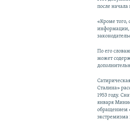
после начала 
«Кроме того,
информации, 
законодательс
По его словам
может содерж
дополнительн
Сатирическая
Сталина» расс
1953 году. Сн
января Минис
обращением «
экстремизма 