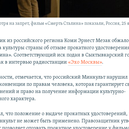
тря на запрет, фильм «Смерть Сталина» показали, Россия, 25 я
к из российского региона Коми Эрнест Мезак обжал
 культуры страны об отзыве прокатного удостоверени
ина». Соответствующий иск подан в Сыктывкарский го
ак в интервью радиостанции
«Эхо Москвы»
.
тности, отмечается, что российский Минкульт нарушил 
конвенции по правам человека, которая гарантирует с
ений и право на получение информации культурно-
ного характера.
л, что положение о выдаче прокатных удостоверений, 
нкульт не может быть применено. Правозащитник утв
 позволяет отозвать прокатное удостоверение у фильм