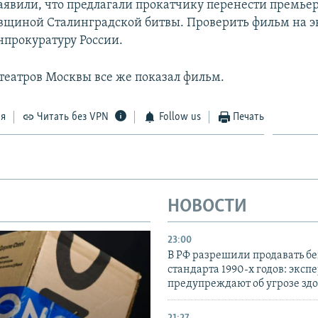
заявили, что предлагали прокатчику перенести премьер
довщиной Сталинградской битвы. Проверить фильм на 
нпрокуратуру России.
театров Москвы все же показал фильм.
ся
Читать без VPN
Follow us
Печать
НОВОСТИ
23:00
В РФ разрешили продавать б
стандарта 1990-х годов: эксп
предупреждают об угрозе зд