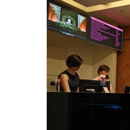
ПОБЕДИТЕЛЕЙ НЕ СУДЯТ?
КРЫМ.НЕПОКОРЕННЫЙ
ELIFBE
УКРАИНСКАЯ ПРОБЛЕМА КРЫМА