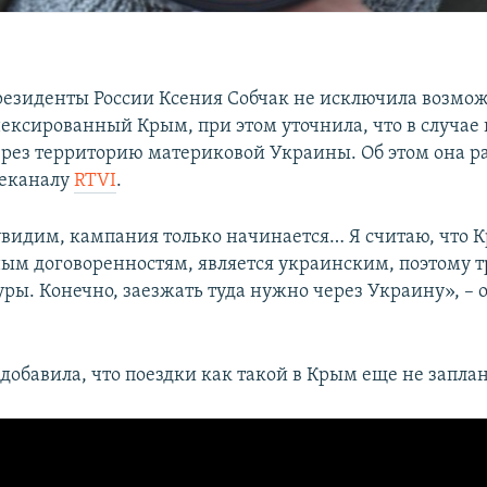
резиденты России Ксения Собчак не исключила возмо
нексированный Крым, при этом уточнила, что в случае 
через территорию материковой Украины. Об этом она ра
леканалу
RTVI
.
видим, кампания только начинается… Я считаю, что К
м договоренностям, является украинским, поэтому т
уры. Конечно, заезжать туда нужно через Украину», – 
 добавила, что поездки как такой в Крым еще не запла