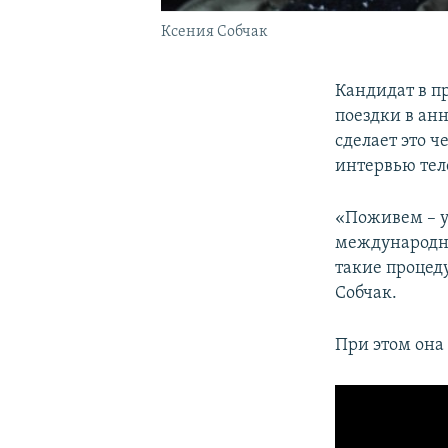
Ксения Собчак
Кандидат в п
поездки в ан
сделает это 
интервью те
«Поживем – у
международны
такие процед
Собчак.
При этом она