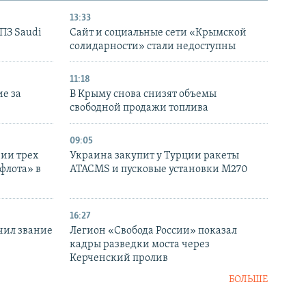
13:33
НПЗ Saudi
Сайт и социальные сети «Крымской
солидарности» стали недоступны
11:18
е за
В Крыму снова снизят объемы
свободной продажи топлива
09:05
нии трех
Украина закупит у Турции ракеты
флота» в
ATACMS и пусковые установки M270
16:27
чил звание
Легион «Свобода России» показал
кадры разведки моста через
Керченский пролив
БОЛЬШЕ