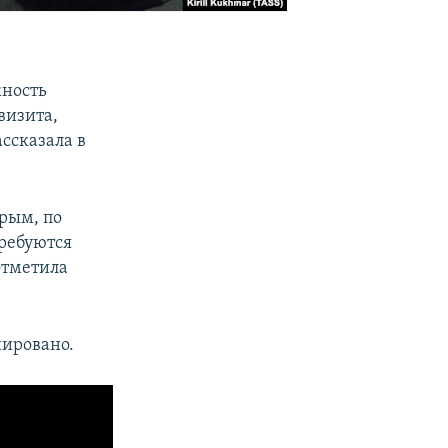
жность
визита,
ссказала в
рым, по
ребуются
отметила
нировано.