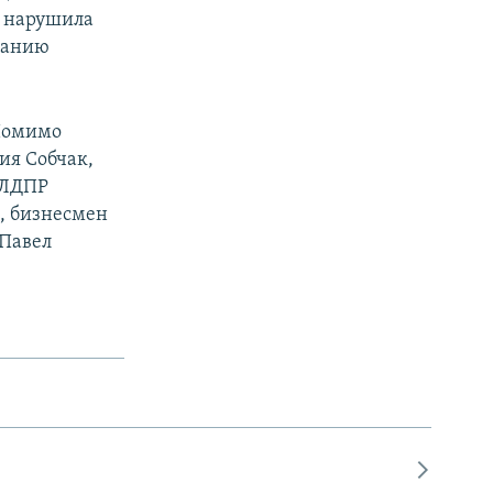
я нарушила
щанию
 Помимо
ия Собчак,
 ЛДПР
, бизнесмен
 Павел