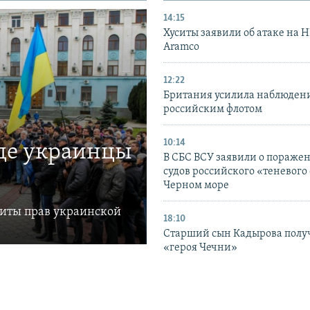
14:15
Хуситы заявили об атаке на 
Aramco
12:22
Британия усилила наблюдени
российским флотом
10:14
где украинцы
В СБС ВСУ заявили о пораже
судов российского «теневого 
Черном море
щиты прав украинской
18:10
Старший сын Кадырова полу
«героя Чечни»