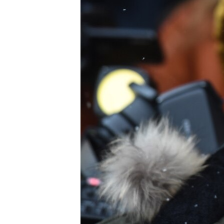
ПОБЕДИТЕЛЕЙ НЕ СУДЯТ?
КРЫМ.НЕПОКОРЕННЫЙ
ELIFBE
УКРАИНСКАЯ ПРОБЛЕМА КРЫМА