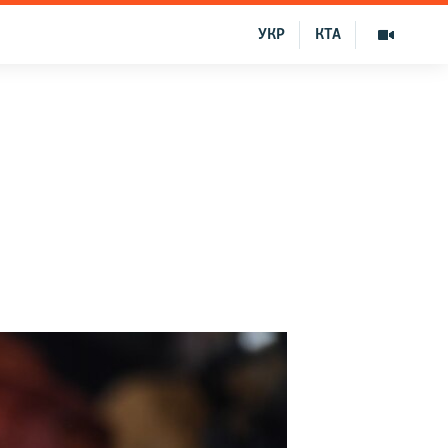
УКР
КТА