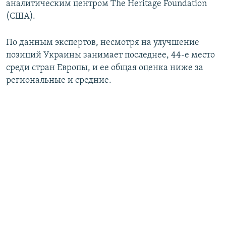
аналитическим центром The Heritage Foundation
ПРИСОЕДИНЯЙТЕСЬ!
ПОБЕДИТЕЛЕЙ НЕ СУДЯТ?
(США).
КРЫМ.НЕПОКОРЕННЫЙ
По данным экспертов, несмотря на улучшение
ELIFBE
позиций Украины занимает последнее, 44-е место
УКРАИНСКАЯ ПРОБЛЕМА КРЫМА
среди стран Европы, и ее общая оценка ниже за
Все сайты RFE/RL
региональные и средние.