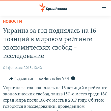
Доступность
ссылки
Вернуться
НОВОСТИ
к
НОВОСТИ
Украина за год поднялась на 16
основному
СПЕЦПРОЕКТЫ
содержанию
позиций в мировом рейтинге
ВОДА
Вернутся
ГРУЗ 200
экономических свобод –
к
ИСТОРИЯ
КАРТА ВОЕННЫХ ОБЪЕКТОВ КРЫМА
исследование
главной
ЕЩЕ
11 ЛЕТ ОККУПАЦИИ КРЫМА. 11 ИСТОРИЙ СОПРОТИВЛЕНИЯ
навигации
04 февраля 2018, 12:42
Вернутся
РАДІО СВОБОДА
ИНТЕРАКТИВ
к
Поделиться
Читать без VPN
КАК ОБОЙТИ БЛОКИРОВКУ
ИНФОГРАФИКА
поиску
Украина за год поднялась на 16 позиций в рейтинге
ТЕЛЕПРОЕКТ КРЫМ.РЕАЛИИ
Українською
экономических свобод, заняв 150-е место среди 180
СОВЕТЫ ПРАВОЗАЩИТНИКОВ
стран мира после 166-го места в 2017 году. Об этом
Qırımtatar
говорится в исследовании, проведенном
ПРОПАВШИЕ БЕЗ ВЕСТИ