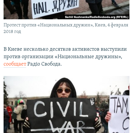
ПРИСОЕДИНЯЙТЕСЬ!
ПОБЕДИТЕЛЕЙ НЕ СУДЯТ?
КРЫМ.НЕПОКОРЕННЫЙ
Протест против «Национальных дружин», Киев, 4 февраля
ELIFBE
2018 год
УКРАИНСКАЯ ПРОБЛЕМА КРЫМА
Все сайты RFE/RL
В Киеве несколько десятков активистов выступили
против организации «Национальные дружины»,
сообщает
Радіо Свобода.