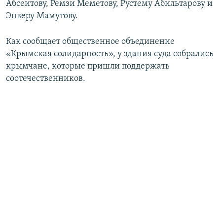
Абсеитову, Ремзи Меметову, Рустему Абильтарову и
ПРИСОЕДИНЯЙТЕСЬ!
ПОБЕДИТЕЛЕЙ НЕ СУДЯТ?
Энверу Мамутову.
КРЫМ.НЕПОКОРЕННЫЙ
Как сообщает общественное объединение
ELIFBE
«Крымская солидарность», у здания суда собрались
УКРАИНСКАЯ ПРОБЛЕМА КРЫМА
крымчане, которые пришли поддержать
Все сайты RFE/RL
соотечественников.