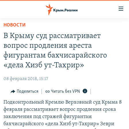
Доступность
ссылки
Вернуться
НОВОСТИ
к
НОВОСТИ
В Крыму суд рассматривает
основному
СПЕЦПРОЕКТЫ
содержанию
вопрос продления ареста
ВОДА
Вернутся
ГРУЗ 200
фигурантам бахчисарайского
к
ИСТОРИЯ
КАРТА ВОЕННЫХ ОБЪЕКТОВ КРЫМА
«дела Хизб ут-Тахрир»
главной
ЕЩЕ
11 ЛЕТ ОККУПАЦИИ КРЫМА. 11 ИСТОРИЙ СОПРОТИВЛЕНИЯ
навигации
08 февраля 2018, 15:17
Вернутся
РАДІО СВОБОДА
ИНТЕРАКТИВ
к
Поделиться
Читать без VPN
КАК ОБОЙТИ БЛОКИРОВКУ
ИНФОГРАФИКА
поиску
Подконтрольный Кремлю Верховный суд Крыма 8
ТЕЛЕПРОЕКТ КРЫМ.РЕАЛИИ
Українською
февраля рассматривает вопрос продления срока
СОВЕТЫ ПРАВОЗАЩИТНИКОВ
заключения под стражей фигурантам
Qırımtatar
бахчисарайского «дела Хизб ут-Тахрир» Зеври
ПРОПАВШИЕ БЕЗ ВЕСТИ