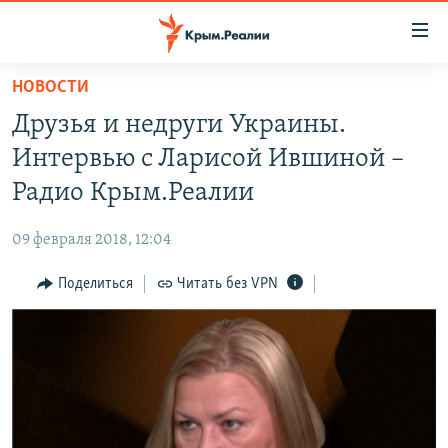
Доступность
ссылки
Вернуться
НОВОСТИ
к
НОВОСТИ
Друзья и недруги Украины.
основному
СПЕЦПРОЕКТЫ
содержанию
Интервью с Ларисой Ившиной –
ВОДА
Вернутся
ГРУЗ 200
Радио Крым.Реалии
к
ИСТОРИЯ
КАРТА ВОЕННЫХ ОБЪЕКТОВ КРЫМА
главной
09 февраля 2018, 12:04
ЕЩЕ
11 ЛЕТ ОККУПАЦИИ КРЫМА. 11 ИСТОРИЙ СОПРОТИВЛЕНИЯ
навигации
Вернутся
Поделиться
Читать без VPN
РАДІО СВОБОДА
ИНТЕРАКТИВ
к
КАК ОБОЙТИ БЛОКИРОВКУ
ИНФОГРАФИКА
поиску
ТЕЛЕПРОЕКТ КРЫМ.РЕАЛИИ
Українською
СОВЕТЫ ПРАВОЗАЩИТНИКОВ
Qırımtatar
ПРОПАВШИЕ БЕЗ ВЕСТИ