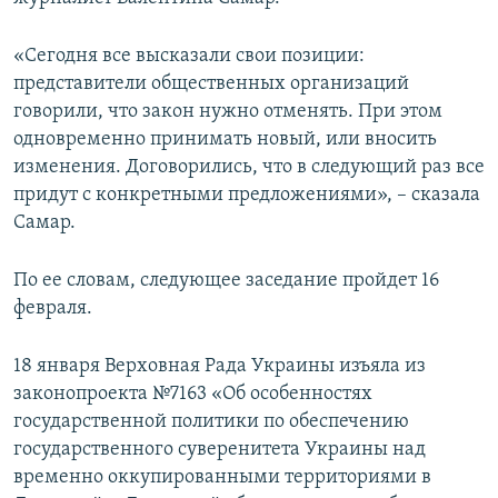
ПРИСОЕДИНЯЙТЕСЬ!
ПОБЕДИТЕЛЕЙ НЕ СУДЯТ?
«Сегодня все высказали свои позиции:
КРЫМ.НЕПОКОРЕННЫЙ
представители общественных организаций
ELIFBE
говорили, что закон нужно отменять. При этом
одновременно принимать новый, или вносить
УКРАИНСКАЯ ПРОБЛЕМА КРЫМА
изменения. Договорились, что в следующий раз все
Все сайты RFE/RL
придут с конкретными предложениями», – сказала
Самар.
По ее словам, следующее заседание пройдет 16
февраля.
18 января Верховная Рада Украины изъяла из
законопроекта №7163 «Об особенностях
государственной политики по обеспечению
государственного суверенитета Украины над
временно оккупированными территориями в