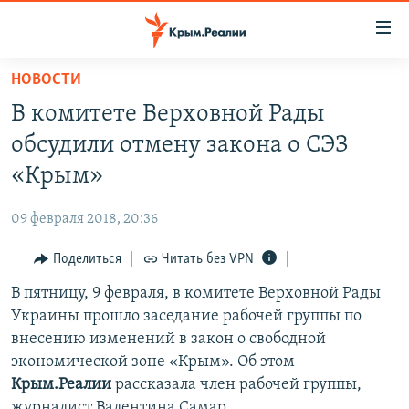
Доступность
ссылки
Вернуться
НОВОСТИ
к
НОВОСТИ
В комитете Верховной Рады
основному
СПЕЦПРОЕКТЫ
содержанию
обсудили отмену закона о СЭЗ
ВОДА
Вернутся
ГРУЗ 200
«Крым»
к
ИСТОРИЯ
КАРТА ВОЕННЫХ ОБЪЕКТОВ КРЫМА
главной
09 февраля 2018, 20:36
ЕЩЕ
11 ЛЕТ ОККУПАЦИИ КРЫМА. 11 ИСТОРИЙ СОПРОТИВЛЕНИЯ
навигации
Вернутся
Поделиться
Читать без VPN
РАДІО СВОБОДА
ИНТЕРАКТИВ
к
В пятницу, 9 февраля, в комитете Верховной Рады
КАК ОБОЙТИ БЛОКИРОВКУ
ИНФОГРАФИКА
поиску
Украины прошло заседание рабочей группы по
ТЕЛЕПРОЕКТ КРЫМ.РЕАЛИИ
внесению изменений в закон о свободной
Українською
экономической зоне «Крым». Об этом
СОВЕТЫ ПРАВОЗАЩИТНИКОВ
Qırımtatar
Крым.Реалии
рассказала член рабочей группы,
ПРОПАВШИЕ БЕЗ ВЕСТИ
журналист Валентина Самар.