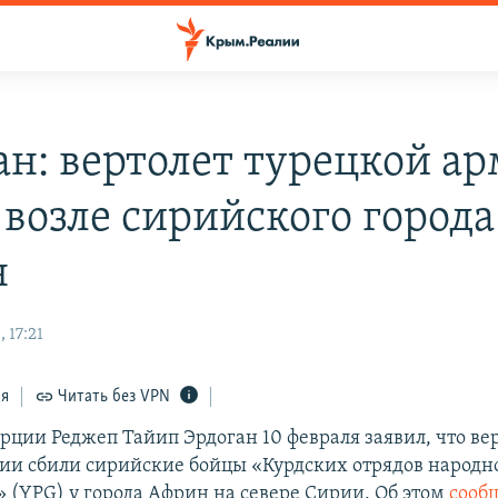
ан: вертолет турецкой а
 возле сирийского города
н
 17:21
ся
Читать без VPN
рции Реджеп Тайип Эрдоган 10 февраля заявил, что ве
ии сбили сирийские бойцы «Курдских отрядов народн
 (YPG) у города Африн на севере Сирии. Об этом
сооб