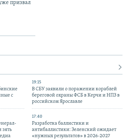
уже призвал
19:15
бинские
В СБУ заявили о поражении кораблей
нные с
береговой охраны ФСБ в Керчи и НПЗ в
российском Ярославле
17:40
енерал-
Разработка баллистики и
 зять
антибаллистики: Зеленский ожидает
медиа
«нужных результатов» в 2026-2027