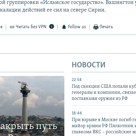
ой группировки «Исламское государство». Вашингтон 
скалации действий ее сил на севере Сирии.
ся
Читать без VPN
Follow us
Печать
НОВОСТИ
22:54
Под санкции США попали ку
генералы и компании, связа
поставками оружия из РФ
18:44
При взрыве в Москве погиб г
закрыть путь
майор армии РФ Плохотнюк и
главкома ВКС – российские 