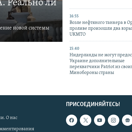
. Реально ли
16:55
Возле нефтяного танкера в 
ление новой системы
проливе произошли два взры
UKMTO
15:40
Нидерланды не могут предос
Украине дополнительные
перехватчики Patriot из своих
Минобороны страны
ПРИСОЕДИНЯЙТЕСЬ!
и. О нас
омментирования