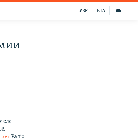
УКР
КТА
рмии
ртолет
ой
щает
Радіо