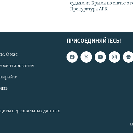
судьям из Крыма по статье о 
Прокуратура АРК
ПРИСОЕДИНЯЙТЕСЬ!
и. О нас
омментирования
опирайта
вязь
ащиты персональных данных
U