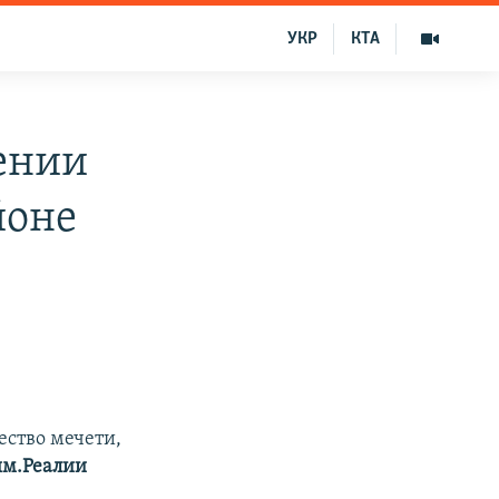
УКР
КТА
ении
йоне
ство мечети,
м.Реалии