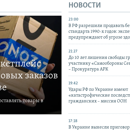
НОВОСТИ
23:00
В РФ разрешили продавать б
стандарта 1990-х годов: эксп
предупреждают об угрозе зд
21:27
До 10 лет лишения свободы г
ркетплейс
участнику «Самообороны Се
– Прокуратура АРК
овых заказов
19:42
ве
Удары РФ по Украине имеют
«катастрофические последст
ставлять товары в
гражданских – миссия ООН
17:18
В Украине вынесли приговор