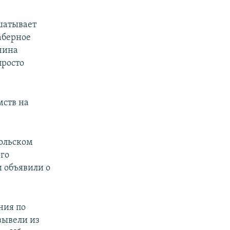
шатывает
аберное
чина
просто
мств на
польском
ого
и объявили о
ния по
вывели из