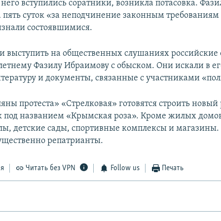
а него вступились соратники, возникла потасовка. Фаз
а пять суток «за неподчинение законным требованиям
знали состоявшимися.
и выступить на общественных слушаниях российские
летнему Фазилу Ибраимову с обыском. Они искали в ег
тературу и документы, связанные с участниками «пол
ляны протеста» «Стрелковая» готовятся строить новый 
к под названием «Крымская роза». Кроме жилых домо
лы, детские сады, спортивные комплексы и магазины. 
ущественно репатрианты.
ся
Читать без VPN
Follow us
Печать