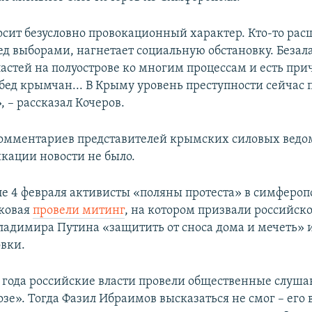
сит безусловно провокационный характер. Кто-то рас
ед выборами, нагнетает социальную обстановку. Безал
астей на полуострове ко многим процессам и есть при
бед крымчан... В Крыму уровень преступности сейчас 
 – рассказал Кочеров.
мментариев представителей крымских силовых ведо
кации новости не было.
е 4 февраля активисты «поляны протеста» в симферо
овая ​
провели митинг
, на котором призвали российск
ладимира Путина «защитить от сноса дома и мечеть» 
овки.
17 года российские власти провели общественные слуша
зе». Тогда Фазил Ибраимов высказаться не смог – его 