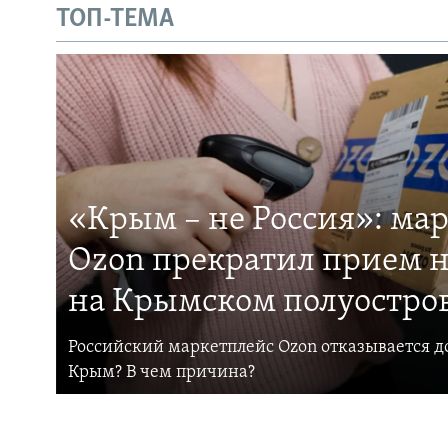
ТОП-ТЕМА
«Крым – не Россия»: ма
Ozon прекратил прием н
на Крымском полуостро
Российский маркетплейс Ozon отказывается до
Крым? В чем причина?