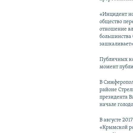
ПОБЕДИТЕЛЕЙ НЕ СУДЯТ?
КРЫМ.НЕПОКОРЕННЫЙ
«Инцидент но
общество пер
ELIFBE
отношение вл
УКРАИНСКАЯ ПРОБЛЕМА КРЫМА
большинства 
зашкаливает»,
Публичных ко
момент публи
В Симферопол
районе Стрелк
президента В
начале голод
В августе 20
«Крымской ро