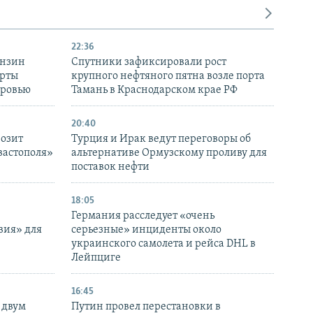
22:36
ензин
Спутники зафиксировали рост
ерты
крупного нефтяного пятна возле порта
оровью
Тамань в Краснодарском крае РФ
20:40
розит
Турция и Ирак ведут переговоры об
вастополя»
альтернативе Ормузскому проливу для
поставок нефти
18:05
Германия расследует «очень
вия» для
серьезные» инциденты около
украинского самолета и рейса DHL в
Лейпциге
16:45
 двум
Путин провел перестановки в