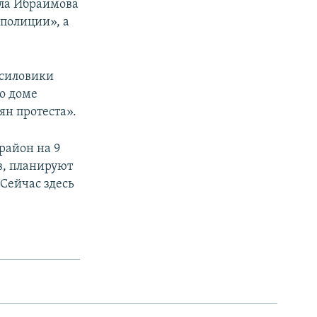
ила Ибраимова
 полиции», а
 силовики
о доме
ян протеста».
район на 9
в, планируют
Сейчас здесь