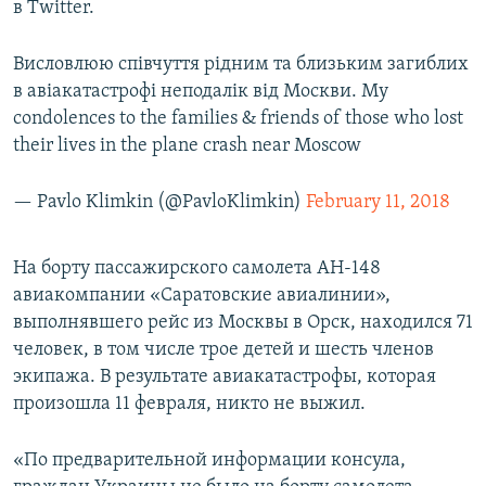
в Twitter.
ПРИСОЕДИНЯЙТЕСЬ!
ПОБЕДИТЕЛЕЙ НЕ СУДЯТ?
КРЫМ.НЕПОКОРЕННЫЙ
Висловлюю співчуття рідним та близьким загиблих
в авіакатастрофі неподалік від Москви. My
ELIFBE
condolences to the families & friends of those who lost
УКРАИНСКАЯ ПРОБЛЕМА КРЫМА
their lives in the plane crash near Moscow
Все сайты RFE/RL
— Pavlo Klimkin (@PavloKlimkin)
February 11, 2018
На борту пассажирского самолета АН-148
авиакомпании «Саратовские авиалинии»,
выполнявшего рейс из Москвы в Орск, находился 71
человек, в том числе трое детей и шесть членов
экипажа. В результате авиакатастрофы, которая
произошла 11 февраля, никто не выжил.
«По предварительной информации консула,