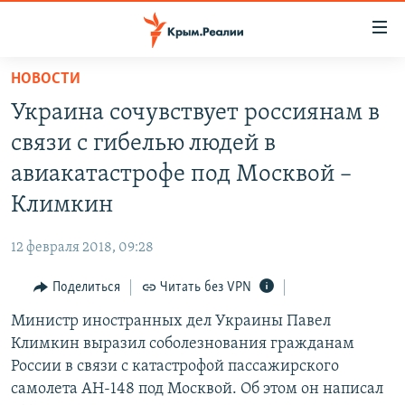
Доступность
ссылки
Вернуться
НОВОСТИ
к
НОВОСТИ
Украина сочувствует россиянам в
основному
СПЕЦПРОЕКТЫ
содержанию
связи с гибелью людей в
ВОДА
Вернутся
ГРУЗ 200
авиакатастрофе под Москвой –
к
ИСТОРИЯ
КАРТА ВОЕННЫХ ОБЪЕКТОВ КРЫМА
Климкин
главной
ЕЩЕ
11 ЛЕТ ОККУПАЦИИ КРЫМА. 11 ИСТОРИЙ СОПРОТИВЛЕНИЯ
навигации
12 февраля 2018, 09:28
Вернутся
РАДІО СВОБОДА
ИНТЕРАКТИВ
к
Поделиться
Читать без VPN
КАК ОБОЙТИ БЛОКИРОВКУ
ИНФОГРАФИКА
поиску
Министр иностранных дел Украины Павел
ТЕЛЕПРОЕКТ КРЫМ.РЕАЛИИ
Українською
Климкин выразил соболезнования гражданам
СОВЕТЫ ПРАВОЗАЩИТНИКОВ
России в связи с катастрофой пассажирского
Qırımtatar
самолета АН-148 под Москвой. Об этом он написал
ПРОПАВШИЕ БЕЗ ВЕСТИ