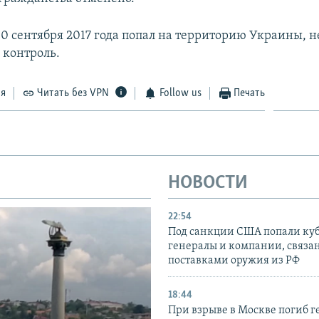
0 сентября 2017 года попал на территорию Украины, н
контроль.
ся
Читать без VPN
Follow us
Печать
НОВОСТИ
22:54
Под санкции США попали ку
генералы и компании, связа
поставками оружия из РФ
18:44
При взрыве в Москве погиб г