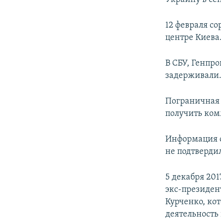
12 февраля с
центре Киева
В СБУ, Генпр
задерживали
Пограничная 
получить ко
Информация о
не подтверди
5 декабря 20
экс-президен
Курченко, ко
деятельность 