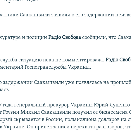
оратники Саакашвили заявили о его задержании неизв
.
окуратуре и полиции
Радіо Свобода
сообщили, что Саак
.
служба ситуацию пока не комментировала.
Радіо Сво
мментарий Госпогранслужбы Украины.
 задержании Саакашвили уже появлялась на прошлой 
лась.
17 года генеральный прокурор Украины Юрий Луценко 
т Грузии Михаил Саакашвили получил от бизнесмена 
торый скрывается в России, полмиллиона долларов на 
в Украине. Он привел записи перехвата разговоров, что