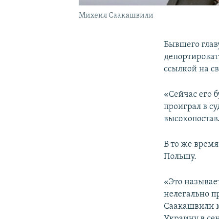
Михеил Саакашвили
Бывшего глав
депортироват
ссылкой на с
«Сейчас его б
проиграл в су
высокопостав
В то же врем
Польшу.
«Это называет
нелегально пр
Саакашвили мо
Украину в сен