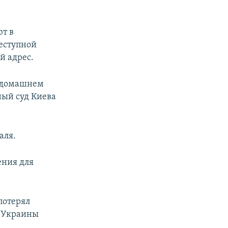
ют в
еступной
й адрес.
о домашнем
ный суд Киева
аля.
ения для
потерял
а Украины