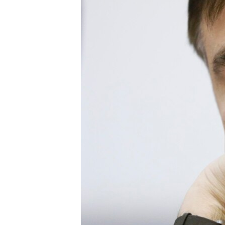
ПОБЕДИТЕЛЕЙ НЕ СУДЯТ?
КРЫМ.НЕПОКОРЕННЫЙ
ELIFBE
УКРАИНСКАЯ ПРОБЛЕМА КРЫМА