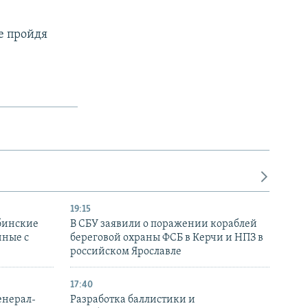
е пройдя
19:15
бинские
В СБУ заявили о поражении кораблей
нные с
береговой охраны ФСБ в Керчи и НПЗ в
российском Ярославле
17:40
енерал-
Разработка баллистики и