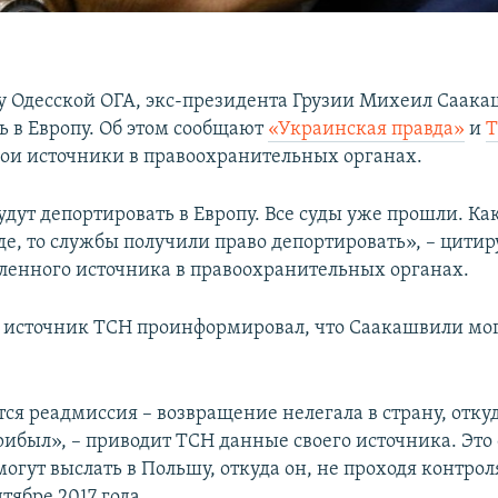
у Одесской ОГА, экс-президента Грузии Михеил Саака
ь в Европу. Об этом сообщают
«Украинская правда»
и
вои источники в правоохранительных органах.
удут депортировать в Европу. Все суды уже прошли. Ка
де, то службы получили право депортировать», – цитир
ленного источника в правоохранительных органах.
я источник ТСН проинформировал, что Саакашвили мог
ся реадмиссия – возвращение нелегала в страну, отку
ибыл», – приводит ТСН данные своего источника. Это 
гут выслать в Польшу, откуда он, не проходя контрол
тябре 2017 года.