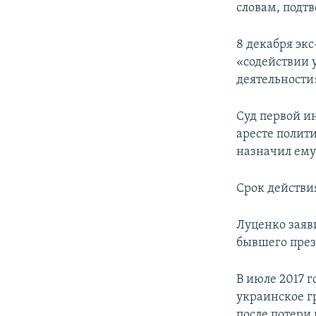
словам, подт
8 декабря экс
«содействии 
деятельности
Суд первой и
аресте полит
назначил ему
Срок действи
Луценко заяви
бывшего през
В июле 2017 
украинское г
после потери