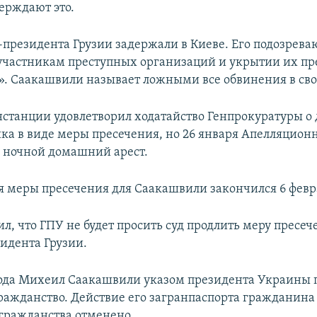
верждают это.
-президента Грузии задержали в Киеве. Его подозрева
участникам преступных организаций и укрытии их пр
». Саакашвили называет ложными все обвинения в сво
нстанции удовлетворил ходатайство Генпрокуратуры 
ика в виде меры пресечения, но 26 января Апелляцион
 ночной домашний арест.
я меры пресечения для Саакашвили закончился 6 февр
л, что ГПУ не будет просить суд продлить меру пресеч
идента Грузии.
года Михеил Саакашвили указом президента Украины 
ражданство. Действие его загранпаспорта гражданин
 гражданства отменено.