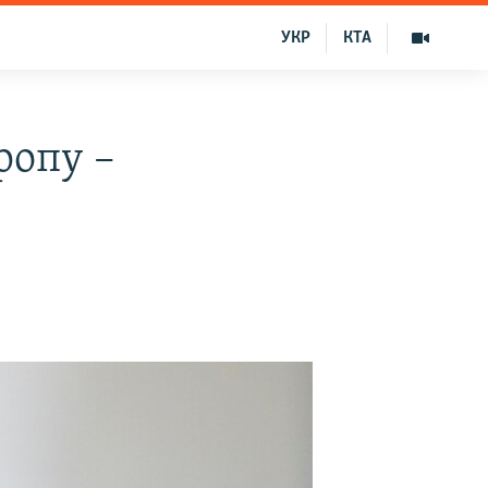
УКР
КТА
ропу –