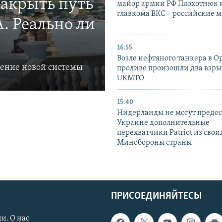
закрыть путь
майор армии РФ Плохотнюк и
главкома ВКС – российские 
. Реально ли
16:55
Возле нефтяного танкера в 
ление новой системы
проливе произошли два взры
UKMTO
15:40
Нидерланды не могут предос
Украине дополнительные
перехватчики Patriot из своих
Минобороны страны
ПРИСОЕДИНЯЙТЕСЬ!
и. О нас