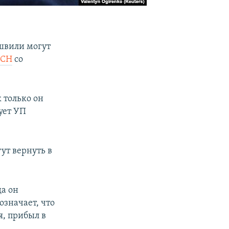
швили могут
ТСН
со
к только он
ует УП
ут вернуть в
да он
означает, что
я, прибыл в