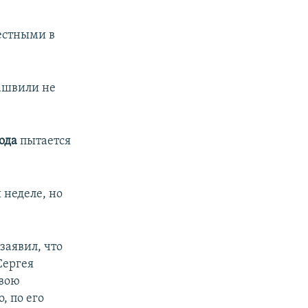
естными в
ашвили не
бода
пытается
неделе, но
заявил, что
Сергея
свою
, по его