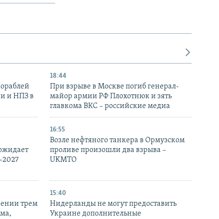
18:44
кораблей
При взрыве в Москве погиб генерал-
и и НПЗ в
майор армии РФ Плохотнюк и зять
главкома ВКС – российские медиа
16:55
Возле нефтяного танкера в Ормузском
 ожидает
проливе произошли два взрыва –
-2027
UKMTO
15:40
рении трем
Нидерланды не могут предоставить
ма,
Украине дополнительные