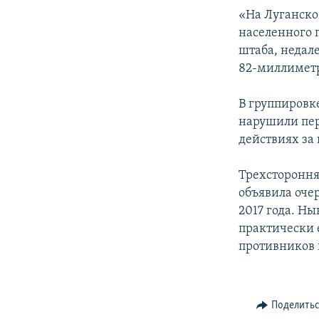
ПОБЕДИТЕЛЕЙ НЕ СУДЯТ?
«На Луганско
КРЫМ.НЕПОКОРЕННЫЙ
населенного 
штаба, недале
ELIFBE
82-миллиметр
УКРАИНСКАЯ ПРОБЛЕМА КРЫМА
В группировк
нарушили пер
действиях за
Трехстороння
объявила оче
2017 года. Н
практически 
противников 
Поделить