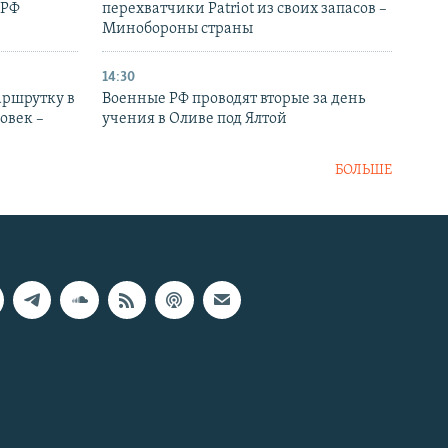
 РФ
перехватчики Patriot из своих запасов –
Минобороны страны
14:30
аршрутку в
Военные РФ проводят вторые за день
овек –
учения в Оливе под Ялтой
БОЛЬШЕ