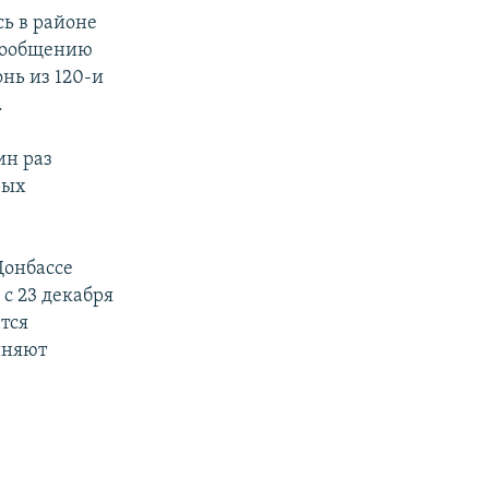
ь в районе
 сообщению
онь из 120-и
.
ин раз
вых
Донбассе
с 23 декабря
тся
иняют