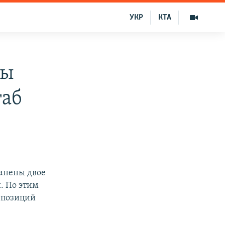
УКР
КТА
ны
таб
ранены двое
. По этим
 позиций