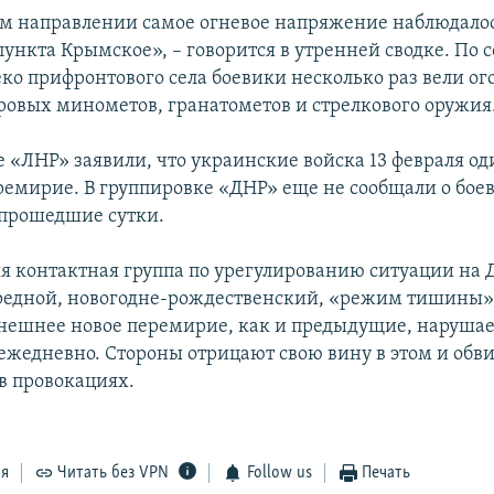
м направлении самое огневое напряжение наблюдалос
пункта Крымское», – говорится в утренней сводке. По
ко прифронтового села боевики несколько раз вели ог
овых минометов, гранатометов и стрелкового оружия
е «ЛНР» заявили, что украинские войска 13 февраля од
емирие. В группировке «ДНР» еще не сообщали о бое
 прошедшие сутки.
я контактная группа по урегулированию ситуации на 
редной, новогодне-рождественский, «режим тишины» 
ынешнее новое перемирие, как и предыдущие, нарушае
ежедневно. Стороны отрицают свою вину в этом и обв
в провокациях.
ся
Читать без VPN
Follow us
Печать