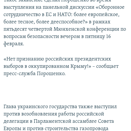
Такое заявление сделал Порошенко во время
ПРИСОЕДИНЯЙТЕСЬ!
ПОБЕДИТЕЛЕЙ НЕ СУДЯТ?
выступления на панельной дискуссии «Оборонное
сотрудничество в ЕС и НАТО: более европейское,
КРЫМ.НЕПОКОРЕННЫЙ
более тесное, более дееспособное?» в рамках
ELIFBE
пятьдесят четвертой Мюнхенской конференции по
вопросам безопасности вечером в пятницу 16
УКРАИНСКАЯ ПРОБЛЕМА КРЫМА
февраля.
Все сайты RFE/RL
«Нет признанию российских президентских
выборов в оккупированном Крыму!» – сообщает
пресс-служба Порошенко.
Глава украинского государства также выступил
против возобновления работы российской
делегации в Парламентской ассамблее Совета
Европы и против строительства газопровода