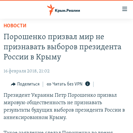
Доступность
ссылки
Вернуться
НОВОСТИ
к
НОВОСТИ
Порошенко призвал мир не
основному
СПЕЦПРОЕКТЫ
содержанию
признавать выборов президента
ВОДА
Вернутся
ГРУЗ 200
России в Крыму
к
ИСТОРИЯ
КАРТА ВОЕННЫХ ОБЪЕКТОВ КРЫМА
главной
16 февраля 2018, 21:02
ЕЩЕ
11 ЛЕТ ОККУПАЦИИ КРЫМА. 11 ИСТОРИЙ СОПРОТИВЛЕНИЯ
навигации
Вернутся
Поделиться
Читать без VPN
РАДІО СВОБОДА
ИНТЕРАКТИВ
к
Президент Украины Петр Порошенко призвал
КАК ОБОЙТИ БЛОКИРОВКУ
ИНФОГРАФИКА
поиску
мировую общественность не признавать
ТЕЛЕПРОЕКТ КРЫМ.РЕАЛИИ
результаты будущих выборов президента России в
Українською
аннексированном Крыму.
СОВЕТЫ ПРАВОЗАЩИТНИКОВ
Qırımtatar
ПРОПАВШИЕ БЕЗ ВЕСТИ