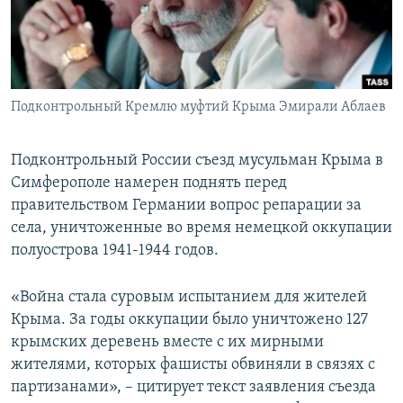
ПРИСОЕДИНЯЙТЕСЬ!
ПОБЕДИТЕЛЕЙ НЕ СУДЯТ?
КРЫМ.НЕПОКОРЕННЫЙ
ELIFBE
Подконтрольный Кремлю муфтий Крыма Эмирали Аблаев
УКРАИНСКАЯ ПРОБЛЕМА КРЫМА
Все сайты RFE/RL
Подконтрольный России съезд мусульман Крыма в
Симферополе намерен поднять перед
правительством Германии вопрос репарации за
села, уничтоженные во время немецкой оккупации
полуострова 1941-1944 годов.
«Война стала суровым испытанием для жителей
Крыма. За годы оккупации было уничтожено 127
крымских деревень вместе с их мирными
жителями, которых фашисты обвиняли в связях с
партизанами», – цитирует текст заявления съезда