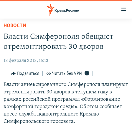
Доступность
ссылки
Вернуться
НОВОСТИ
к
НОВОСТИ
Власти Симферополя обещают
основному
СПЕЦПРОЕКТЫ
содержанию
отремонтировать 30 дворов
ВОДА
Вернутся
ГРУЗ 200
к
18 февраля 2018, 15:13
ИСТОРИЯ
КАРТА ВОЕННЫХ ОБЪЕКТОВ КРЫМА
главной
ЕЩЕ
Поделиться
Читать без VPN
11 ЛЕТ ОККУПАЦИИ КРЫМА. 11 ИСТОРИЙ СОПРОТИВЛЕНИЯ
навигации
Вернутся
РАДІО СВОБОДА
Власти аннексированного Симферополя планируют
ИНТЕРАКТИВ
к
отремонтировать 30 дворов в текущем году в
КАК ОБОЙТИ БЛОКИРОВКУ
ИНФОГРАФИКА
поиску
рамках российской программы «Формирование
ТЕЛЕПРОЕКТ КРЫМ.РЕАЛИИ
комфортной городской среды». Об этом сообщает
Українською
пресс-служба подконтрольного Кремлю
СОВЕТЫ ПРАВОЗАЩИТНИКОВ
Qırımtatar
Симферопольского горсовета.
ПРОПАВШИЕ БЕЗ ВЕСТИ