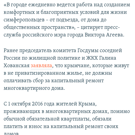
«В городе ежедневно ведется работа над созданием
ПРИСОЕДИНЯЙТЕСЬ!
ПОБЕДИТЕЛЕЙ НЕ СУДЯТ?
комфортных и благоприятных условий для жизни
КРЫМ.НЕПОКОРЕННЫЙ
симферопольцев – от подъезда, от дома до
общественных пространств», – цитирует пресс-
ELIFBE
служба российского мэра города Виктора Агеева.
УКРАИНСКАЯ ПРОБЛЕМА КРЫМА
Все сайты RFE/RL
Ранее председатель комитета Госдумы соседней
России по жилищной политике и ЖКХ Галина
Хованская
заявляла
, что крымчане, которые живут
в не приватизированном жилье, не должны
оплачивать сбор за капитальный ремонт
многоквартирного дома.
С 1 октября 2016 года жителей Крыма,
проживающих в многоквартирных домах, помимо
обычной обязательной квартплаты, обязали
платить и взнос на капитальный ремонт своих
домов.