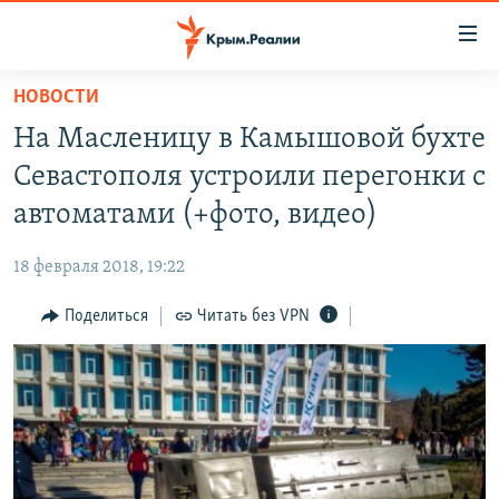
Доступность
ссылки
Вернуться
НОВОСТИ
к
НОВОСТИ
На Масленицу в Камышовой бухте
основному
СПЕЦПРОЕКТЫ
содержанию
Севастополя устроили перегонки с
ВОДА
Вернутся
ГРУЗ 200
автоматами (+фото, видео)
к
ИСТОРИЯ
КАРТА ВОЕННЫХ ОБЪЕКТОВ КРЫМА
главной
18 февраля 2018, 19:22
ЕЩЕ
11 ЛЕТ ОККУПАЦИИ КРЫМА. 11 ИСТОРИЙ СОПРОТИВЛЕНИЯ
навигации
Вернутся
Поделиться
Читать без VPN
РАДІО СВОБОДА
ИНТЕРАКТИВ
к
КАК ОБОЙТИ БЛОКИРОВКУ
ИНФОГРАФИКА
поиску
ТЕЛЕПРОЕКТ КРЫМ.РЕАЛИИ
Українською
СОВЕТЫ ПРАВОЗАЩИТНИКОВ
Qırımtatar
ПРОПАВШИЕ БЕЗ ВЕСТИ