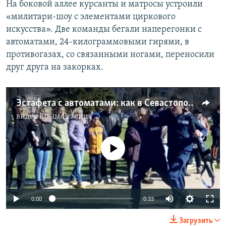
На боковой аллее курсанты и матросы устроили
«милитари-шоу с элементами циркового
искусства». Две команды бегали наперегонки с
автоматами, 24-килограммовыми гирями, в
противогазах, со связанными ногами, переносили
друг друга на закорках.
Эстафета с автоматами: как в Севастополе Масленицу отмечали (видео)
видео
Крым.Реалии
No media source currently available
0:00
0:33
Загрузить