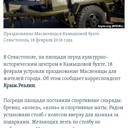
ПРИСОЕДИНЯЙТЕСЬ!
ПОБЕДИТЕЛЕЙ НЕ СУДЯТ?
КРЫМ.НЕПОКОРЕННЫЙ
ELIFBE
Празднование Масленицы в Камышовой бухте.
УКРАИНСКАЯ ПРОБЛЕМА КРЫМА
Севастополь, 18 февраля 2018 года
Все сайты RFE/RL
В Севастополе, на площади перед культурно-
историческим центром в Камышовой бухте, 18
февраля устроили празднование Масленицы для
жителей города. Об этом сообщает корреспондент
Крым.Реалии
.
Посреди площади поставили спортивные снаряды:
бревно, «козел», «конь» и спортивные маты. Рядом
установили столб с колесом вверху для лазанья за
подарками. Желающих лезть по столбу не