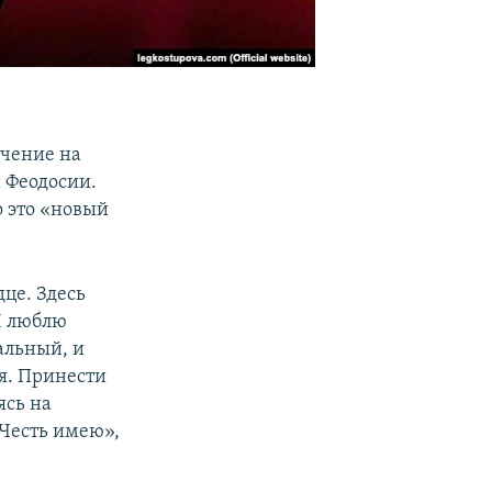
ачение на
 Феодосии.
о это «новый
дце. Здесь
Я люблю
альный, и
я. Принести
ясь на
Честь имею»,