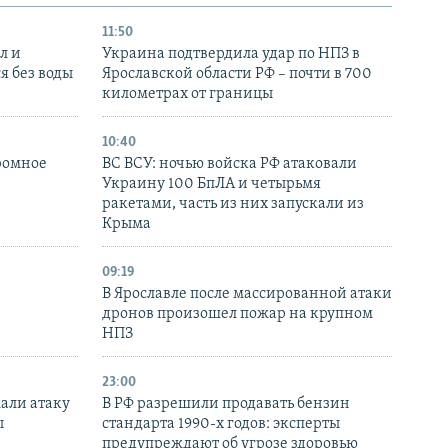
11:50
л и
Украина подтвердила удар по НПЗ в
я без воды
Ярославской области РФ – почти в 700
километрах от границы
10:40
ромное
ВС ВСУ: ночью войска РФ атаковали
Украину 100 БпЛА и четырьмя
ракетами, часть из них запускали из
Крыма
09:19
В Ярославле после массированной атаки
дронов произошел пожар на крупном
НПЗ
23:00
али атаку
В РФ разрешили продавать бензин
ы
стандарта 1990-х годов: эксперты
предупреждают об угрозе здоровью