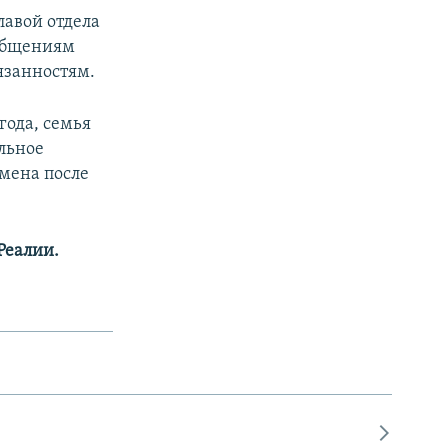
лавой отдела
ообщениям
язанностям.
года, семья
льное
емена после
Реалии.