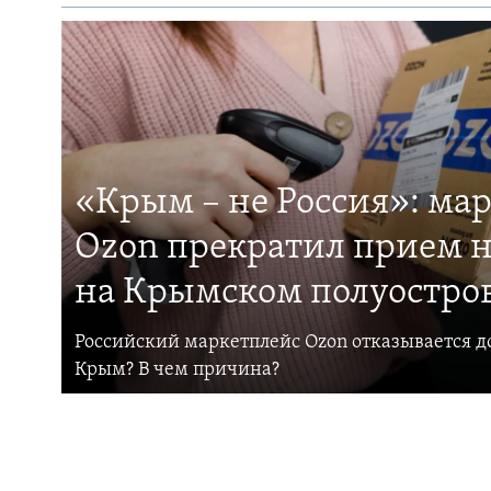
«Крым – не Россия»: ма
Ozon прекратил прием н
на Крымском полуостро
Российский маркетплейс Ozon отказывается до
Крым? В чем причина?