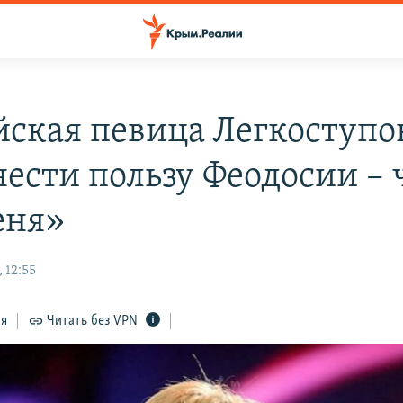
йская певица Легкоступо
ести пользу Феодосии – 
еня»
 12:55
ся
Читать без VPN