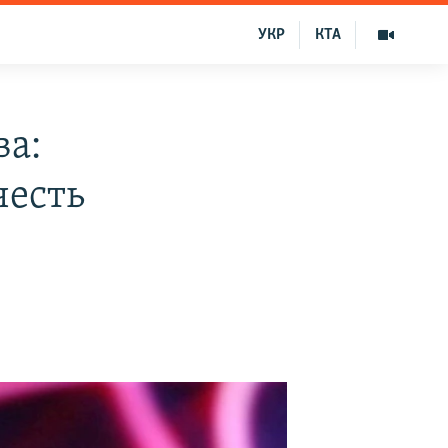
УКР
КТА
ва:
честь