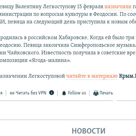
евицу Валентину Легкоступову 15 февраля
назначили
г
министрации по вопросам культуры в Феодосии. По с
, певица на следующий день приступила к новым об
родилась в российском Хабаровске. Когда ей было три 
Феодосию. Певица закончила Симферопольское музыка
и Чайковского. Известность получила в советские вр
омпозиции «Ягода-малина».
назначении Легкоступовой
читайте в материале
Крым.
ся
Читать без VPN
Follow us
Печать
НОВОСТИ