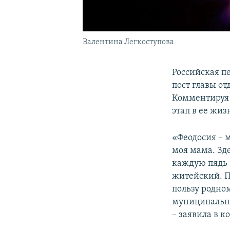
Валентина Легкоступова
Российская п
пост главы о
Комментиру
этап в ее жиз
«Феодосия – м
моя мама. Зд
каждую пядь 
житейский. П
пользу родном
муниципально
– заявила в 