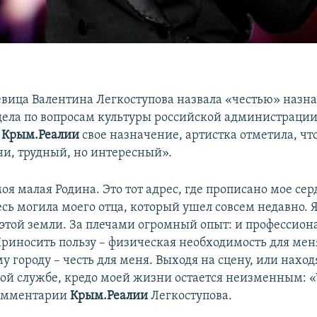
евица Валентина Легкоступова назвала «честью» назн
тдела по вопросам культуры российской администрации
я
Крым.Реалии
свое назначение, артистка отметила, чт
ни, трудный, но интересный».
оя малая Родина. Это тот адрес, где прописано мое сер
есь могила моего отца, который ушел совсем недавно. 
этой земли. За плечами огромный опыт: и профессион
риносить пользу – физическая необходимость для мен
у городу – честь для меня. Выходя на сцену, или наход
й службе, кредо моей жизни остается неизменным: «
комментарии
Крым.Реалии
Легкоступова.