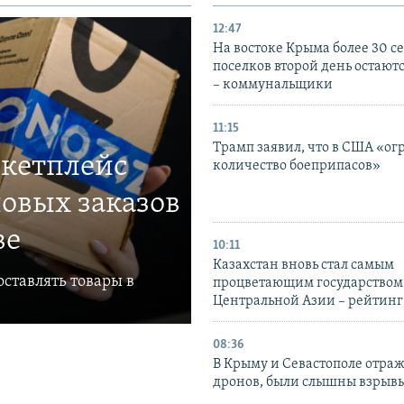
12:47
На востоке Крыма более 30 се
поселков второй день остаютс
– коммунальщики
11:15
Трамп заявил, что в США «ог
ркетплейс
количество боеприпасов»
овых заказов
ве
10:11
Казахстан вновь стал самым
ставлять товары в
процветающим государством
Центральной Азии – рейтинг
08:36
В Крыму и Севастополе отраж
дронов, были слышны взрыв