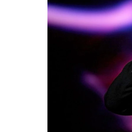
ПОБЕДИТЕЛЕЙ НЕ СУДЯТ?
КРЫМ.НЕПОКОРЕННЫЙ
ELIFBE
УКРАИНСКАЯ ПРОБЛЕМА КРЫМА