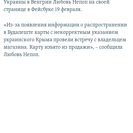
Украины в Венгрии Любовь Непоп на своей
ПРИСОЕДИНЯЙТЕСЬ!
ПОБЕДИТЕЛЕЙ НЕ СУДЯТ?
странице в Фейсбуке 19 февраля.
КРЫМ.НЕПОКОРЕННЫЙ
«Из-за появления информации о распространении
ELIFBE
в Будапеште карты с некорректным указанием
УКРАИНСКАЯ ПРОБЛЕМА КРЫМА
украинского Крыма провели встречу с владельцем
Все сайты RFE/RL
магазина. Карту изъято из продажи», – сообщила
Любовь Непоп.