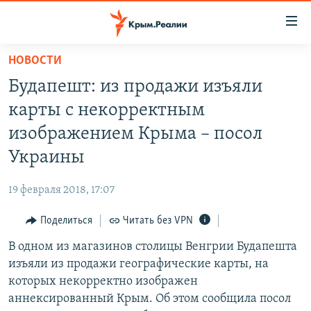
Доступность
ссылки
Вернуться
НОВОСТИ
к
НОВОСТИ
Будапешт: из продажи изъяли
основному
СПЕЦПРОЕКТЫ
содержанию
карты с некорректным
ВОДА
Вернутся
ГРУЗ 200
изображением Крыма – посол
к
ИСТОРИЯ
КАРТА ВОЕННЫХ ОБЪЕКТОВ КРЫМА
Украины
главной
ЕЩЕ
11 ЛЕТ ОККУПАЦИИ КРЫМА. 11 ИСТОРИЙ СОПРОТИВЛЕНИЯ
навигации
19 февраля 2018, 17:07
Вернутся
РАДІО СВОБОДА
ИНТЕРАКТИВ
к
Поделиться
Читать без VPN
КАК ОБОЙТИ БЛОКИРОВКУ
ИНФОГРАФИКА
поиску
В одном из магазинов столицы Венгрии Будапешта
ТЕЛЕПРОЕКТ КРЫМ.РЕАЛИИ
Українською
изъяли из продажи географические карты, на
СОВЕТЫ ПРАВОЗАЩИТНИКОВ
которых некорректно изображен
Qırımtatar
аннексированный Крым. Об этом сообщила посол
ПРОПАВШИЕ БЕЗ ВЕСТИ